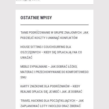
OSTATNIE WPISY
TANIE PODRÓŻOWANIE W GRUPIE ZNAJOMYCH: JAK
PODZIELIĆ KOSZTY I UNIKNĄĆ KONFLIKTÓW
HOUSE SITTING I COUCHSURFING DLA
OSZCZĘDNYCH – KIEDY SIĘ OPŁACAJĄ I NA CO
UWAŻAĆ
MEBLE SYPIALNIANE – JAK DOBRAĆ ŁÓŻKO,
MATERAC I PRZECHOWYWANIE DO KOMFORTOWEGO
SNU
KARTY ZNIŻKOWE DLA PODRÓŻNIKÓW – KIEDY
REALNIE OPŁACA SIĘ JE MIEĆ I JAK JE DOBRAĆ
TRAVEL HACKING DLA POCZĄTKUJĄCYCH – JAK
ZAPLANOWAĆ LOTY I NOCLEGI ORAZ ZBIERAĆ