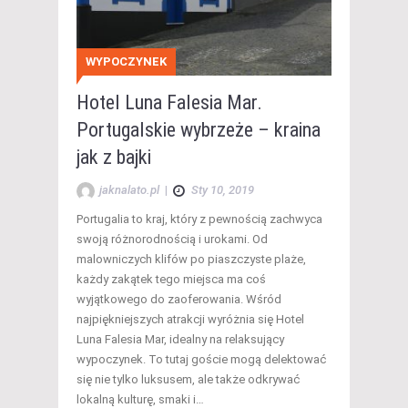
WYPOCZYNEK
Hotel Luna Falesia Mar.
Portugalskie wybrzeże – kraina
jak z bajki
jaknalato.pl
|
Sty 10, 2019
Portugalia to kraj, który z pewnością zachwyca
swoją różnorodnością i urokami. Od
malowniczych klifów po piaszczyste plaże,
każdy zakątek tego miejsca ma coś
wyjątkowego do zaoferowania. Wśród
najpiękniejszych atrakcji wyróżnia się Hotel
Luna Falesia Mar, idealny na relaksujący
wypoczynek. To tutaj goście mogą delektować
się nie tylko luksusem, ale także odkrywać
lokalną kulturę, smaki i…