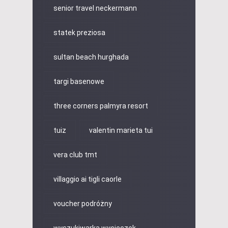
senior travel neckermann
statek preziosa
sultan beach hurghada
targi basenowe
three corners palmyra resort
tuiz
valentin marieta tui
vera club tmt
villaggio ai tigli caorle
voucher podróżny
wyszukiwarka wycieczek