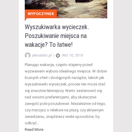
WYPOCZYNEK
Wyszukiwarka wycieczek.
Poszukiwanie miejsca na
wakacje? To łatwe!
jaknalato.pl
|
Wrz 10, 2018
Planując wakacje, często stajemy przed
wyzwaniem wyboru idealnego miejsca. W dobie
licznych ofert i dostępnych narzędzi, takich jak
wyszukiwarki wycieczek, proces ten może stać
się znacznie łatwiejszy. Warto zastanowić się
nad swoimi preferencjami, aby skutecznie
zawęzić pole poszukiwań. Niezależnie od tego,
czy marzysz o relaksie na plaży, czy aktywnym
zwiedzaniu, znajdziesz wiele sposobów, by
odkryć…
Read More