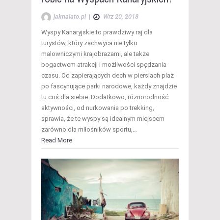
jaknalato.pl
|
Wrz 20, 2018
Wyspy Kanaryjskie to prawdziwy raj dla
turystów, który zachwyca nie tylko
malowniczymi krajobrazami, ale także
bogactwem atrakcji i możliwości spędzania
czasu. Od zapierających dech w piersiach plaż
po fascynujące parki narodowe, każdy znajdzie
tu coś dla siebie. Dodatkowo, różnorodność
aktywności, od nurkowania po trekking,
sprawia, że te wyspy są idealnym miejscem
zarówno dla miłośników sportu,…
Read More