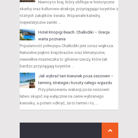
Niemcy to kraj, który obfituje w historyczne
skarby oraz kulturowe atrakcje, przyciągając turystów z
różnych zakątków świata. Wspaniałe katedry,
majestatyczne zamki …
Hotel Kriopigi Beach. Chalkidiki – Grecja
warta poznania
Popularność półwyspu Chalkidiki jest coraz większa.
Naturalne piękno krajobrazów oraz klimatyczne,
niewielkie miasteczka to główne rzeczy, które tak
bardzo przyciągają turystów …
Jak wybrać tani kierunek poza sezonem –
terminy, strategie i koszty całego wyjazdu
Przy planowaniu wakacji poza sezonem
łatwo skupić się wyłącznie na cenie wybranego
kierunku, a potem odkryć, że to termin i to, …