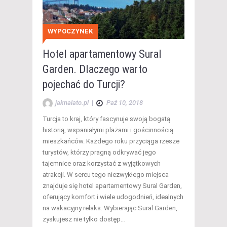
WYPOCZYNEK
Hotel apartamentowy Sural
Garden. Dlaczego warto
pojechać do Turcji?
jaknalato.pl
|
Paź 10, 2018
Turcja to kraj, który fascynuje swoją bogatą
historią, wspaniałymi plażami i gościnnością
mieszkańców. Każdego roku przyciąga rzesze
turystów, którzy pragną odkrywać jego
tajemnice oraz korzystać z wyjątkowych
atrakcji. W sercu tego niezwykłego miejsca
znajduje się hotel apartamentowy Sural Garden,
oferujący komfort i wiele udogodnień, idealnych
na wakacyjny relaks. Wybierając Sural Garden,
zyskujesz nie tylko dostęp…