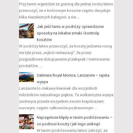
Przy tanim wyjeździe za granicę dla jednej osoby łatwo
przeoczyć, że o końcowym koszcie często decyduje
kilka niezależnych kategorii, a nie …
Jak jeść tanio w podróży: sprawdzone
sposoby na lokalne smaki i kontrolę
kosztów
W podróży łatwo przeoczyć, że koszty jedzenia rosną
nie tyle przez „wybór restauracji”, ile przez
przypadkowe dokupywanie przekąsek i marnowanie
produktów. …
Calimera Royal Monica. Lanzarote – rajska
wyspa
Lanzarote to ciekawy kierunek dla wszystkich
miłośników naturalnego piękna. Ta wulkaniczna wyspa
zachwyca przede wszystkim swoim krajobrazem:
surowym, często całkowicie pozbawionym …
Najczęstsze błędy w tanim podróżowaniu –
co podnosi koszty i jak tego uniknąć
W tanim podróżowaniu łatwo założyć, że