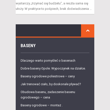
wystarczy „trzymać się budżetu”, a reszta sama się
ułoży. W praktyce to pośpiech, brak doświadczenia …
BASENY
Dlaczego warto pomyśleć o basenach
Dobre baseny Opole. Wypoczynek na działce.
Baseny ogrodowe poliestrowe – ceny
Jak trenować ciało, by doskonale pływać?
Obudowa basenu, zadaszenie basenu
ogrodowego – cena
Baseny ogrodowe – montaż .