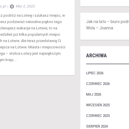
o.pl
|
Mar 2, 2022
sz podróż na Łotwę i szukasz miejsc, w
Jak na lato – biuro po
esz podziwiać naturalne piękno tego
Wola – Joanna
 planujesz wakacje na Łotwie, to na
dziłeś już kilka popularnych miejsc
h na Łotwie. Ale teraz przedstawię Ci
iejsca na Łotwie. Miasta i miejscowości
yga – stolica Łotwy jest największym
ARCHIWA
ym kraju….
LIPIEC 2026
CZERWIEC 2026
MAJ 2026
WRZESIEŃ 2025
CZERWIEC 2025
SIERPIEŃ 2024