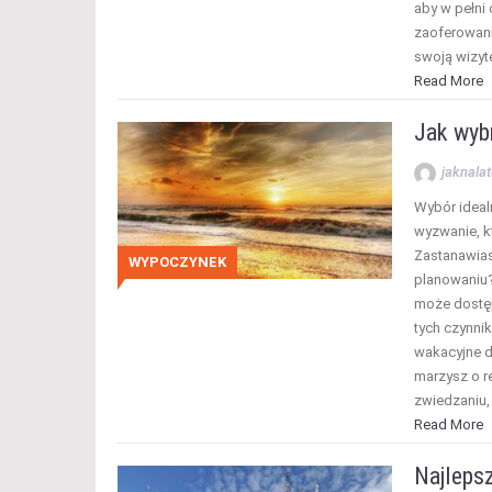
aby w pełni
zaoferowan
swoją wizyt
Read More
Jak wyb
jaknalat
Wybór ideal
wyzwanie, k
Zastanawias
WYPOCZYNEK
planowaniu?
może dostęp
tych czynn
wakacyjne d
marzysz o r
zwiedzaniu,
Read More
Najleps