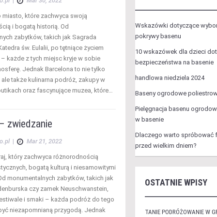
o.pl
|
Mar 30, 2022
o miasto, które zachwyca swoją
Wskazówki dotyczące wybor
ią i bogatą historią. Od
pokrywy basenu
nych zabytków, takich jak Sagrada
Katedra św. Eulalii, po tętniące życiem
10 wskazówek dla dzieci do
e – każde z tych miejsc kryje w sobie
bezpieczeństwa na basenie
osferę. Jednak Barcelona to nie tylko
handlowa niedziela 2024
, ale także kulinarna podróż, zakupy w
butikach oraz fascynujące muzea, które…
Baseny ogrodowe poliestrow
Pielęgnacja basenu ogrodow
w basenie
– zwiedzanie
Dlaczego warto spróbować fr
o.pl
|
Mar 21, 2022
przed wielkim dniem?
raj, który zachwyca różnorodnością
ystycznych, bogatą kulturą i niesamowitymi
 Od monumentalnych zabytków, takich jak
OSTATNIE WPISY
denburska czy zamek Neuschwanstein,
festiwale i smaki – każda podróż do tego
być niezapomnianą przygodą. Jednak
TANIE PODRÓŻOWANIE W G