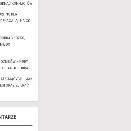
UNIKNĄĆ KONFLIKTÓW
URFING DLA
 OPŁACAJĄ I NA CO
 DOBRAĆ ŁÓŻKO,
NIE DO
ÓŻNIKÓW – KIEDY
EĆ I JAK JE DOBRAĆ
ZĄTKUJĄCYCH – JAK
EGI ORAZ ZBIERAĆ
NTARZE