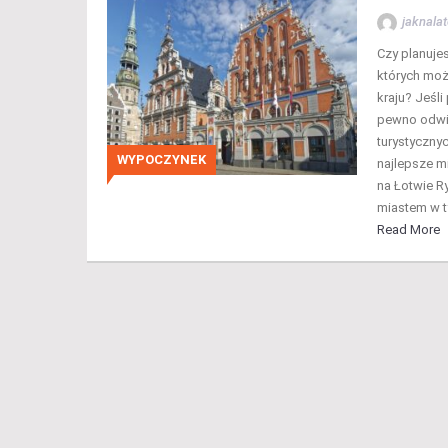
jaknalat
Czy planuje
których moż
kraju? Jeśli
pewno odwie
turystycznyc
WYPOCZYNEK
najlepsze m
na Łotwie R
miastem w t
Read More