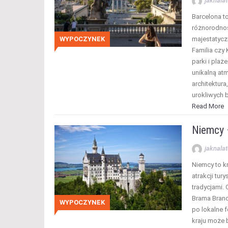
jaknalat
Barcelona t
różnorodnośc
WYPOCZYNEK
majestatycz
Familia czy 
parki i plaż
unikalną atm
architektura
urokliwych 
Read More
Niemcy 
jaknalat
Niemcy to k
atrakcji tur
tradycjami.
Brama Bran
WYPOCZYNEK
po lokalne 
kraju może 