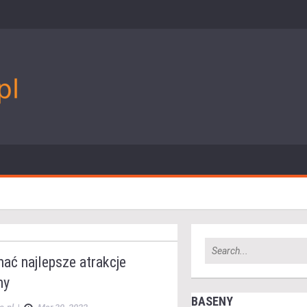
ać najlepsze atrakcje
ny
BASENY