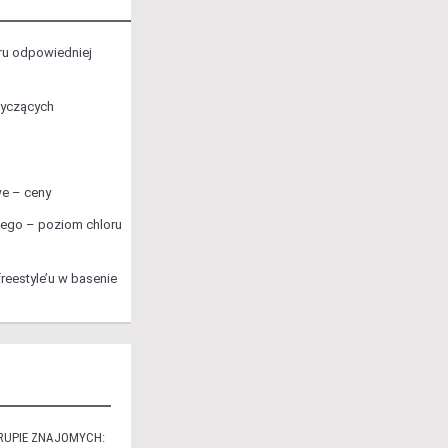
u odpowiedniej
tyczących
e – ceny
ego – poziom chloru
eestyle’u w basenie
RUPIE ZNAJOMYCH: