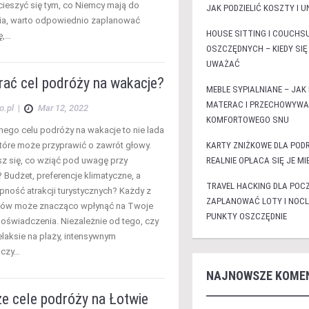
 cieszyć się tym, co Niemcy mają do
JAK PODZIELIĆ KOSZTY I 
ia, warto odpowiednio zaplanować
HOUSE SITTING I COUCHS
ę,…
OSZCZĘDNYCH – KIEDY SIĘ
UWAŻAĆ
rać cel podróży na wakacje?
MEBLE SYPIALNIANE – JAK
MATERAC I PRZECHOWYWA
o.pl
|
Mar 12, 2022
KOMFORTOWEGO SNU
nego celu podróży na wakacje to nie lada
tóre może przyprawić o zawrót głowy.
KARTY ZNIŻKOWE DLA PODR
z się, co wziąć pod uwagę przy
REALNIE OPŁACA SIĘ JE MI
 Budżet, preferencje klimatyczne, a
TRAVEL HACKING DLA POC
ność atrakcji turystycznych? Każdy z
ZAPLANOWAĆ LOTY I NOCL
ików może znacząco wpłynąć na Twoje
PUNKTY OSZCZĘDNIE
oświadczenia. Niezależnie od tego, czy
elaksie na plaży, intensywnym
 czy…
NAJNOWSZE KOME
ze cele podróży na Łotwie