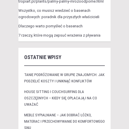
tropiart.pl/plants/palmy-palmy-mrozoodporne.html
Wszystko, co musisz wiedzieć o basenach
ogrodowych: poradnik dla przyszłych właścicieli
Dlaczego warto pomyśleć o basenach
7 rzeczy, które mogą zepsuć wrażenia z pływania
OSTATNIE WPISY
TANIE PODRÓŻOWANIE W GRUPIE ZNAJOMYCH: JAK
PODZIELIĆ KOSZTY I UNIKNĄĆ KONFLIKTÓW
HOUSE SITTING I COUCHSURFING DLA
OSZCZĘDNYCH – KIEDY SIĘ OPŁACAJĄ I NA CO
UWAŻAĆ
MEBLE SYPIALNIANE – JAK DOBRAĆ ŁÓŻKO,
MATERAC I PRZECHOWYWANIE DO KOMFORTOWEGO
SNU