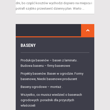
dni, bo część kosztów wychodzi dopiero na miejscu i
potrafi szybko przestawić dzienny plan. Warto …
BASENY
Produkcja basenów – basen z laminatu .
Budowa basenu – firmy basenowe
Projekty basenów. Basen w ogrodzie. Formy
basenowe, Niecki basenowe producent
Baseny ogrodowe – montaż .
Wszystko, co musisz wiedzieć o basenach
ogrodowych: poradnik dla przyszłych
właścicieli