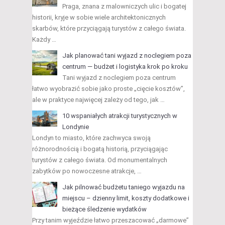
Praga, znana z malowniczych ulic i bogatej
historii, kryje w sobie wiele architektonicznych
skarbów, które przyciągają turystów z całego świata.
Każdy …
Jak planować tani wyjazd z noclegiem poza
centrum — budżet i logistyka krok po kroku
Tani wyjazd z noclegiem poza centrum
łatwo wyobrazić sobie jako proste „cięcie kosztów”,
ale w praktyce najwięcej zależy od tego, jak …
10 wspaniałych atrakcji turystycznych w
Londynie
Londyn to miasto, które zachwyca swoją
różnorodnością i bogatą historią, przyciągając
turystów z całego świata. Od monumentalnych
zabytków po nowoczesne atrakcje, …
Jak pilnować budżetu taniego wyjazdu na
miejscu – dzienny limit, koszty dodatkowe i
bieżące śledzenie wydatków
Przy tanim wyjeździe łatwo przeszacować „darmowe”