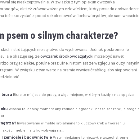
wywał się nieakceptowalnie. W związku z tym opiekun owczarka
woronogów, ale też zrównoważonym człowiekiem, który posiada doświadczen
na też skorzystać z porad szkoleniowców i behawiorystów, ale sam właścicie
m psem o silnym charakterze?
erskich i stróżujących nie są łatwe do wychowania. Jednak poskromienie
u, ale okazuje się, że
owczarek środkowoazjatycki
może być nawet
bardzo przyjacielskie, potulne oraz ufne. Natomiast ze względu na duży instynk
erzętami. W związku z tym warto na bramie wywiesić tablicę, aby niepowołani
edzialność.
 biura
Biuro to miejsce do pracy, a więc miejsce, w którym każdy z nas spędza
roku
Wiosna to idealny moment aby zadbać o ogródek i nasze sadzonki, dlatego d
d...
wnętrza?
Inwestowanie w meble sypialniane to kluczowy krok w tworzeniu
jakości meble nie tylko wpływają na...
rzemiośle i budownictwie
Pręty miedziane to niezwykle wszechstronne