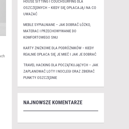
HOUSE SITTING I COUCHSURFING DLA
OSZCZĘDNYCH – KIEDY SIĘ OPŁACAJĄ I NA CO
UWAŻAĆ
MEBLE SYPIALNIANE – JAK DOBRAĆ ŁÓŻKO,
MATERAC I PRZECHOWYWANIE DO
KOMFORTOWEGO SNU
KARTY ZNIŻKOWE DLA PODRÓŻNIKÓW – KIEDY
REALNIE OPŁACA SIĘ JE MIEĆ I JAK JE DOBRAĆ
ach
TRAVEL HACKING DLA POCZĄTKUJĄCYCH – JAK
ZAPLANOWAĆ LOTY I NOCLEGI ORAZ ZBIERAĆ
PUNKTY OSZCZĘDNIE
NAJNOWSZE KOMENTARZE