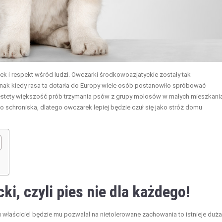
k i respekt wśród ludzi. Owczarki środkowoazjatyckie zostały tak
ednak kiedy rasa ta dotarła do Europy wiele osób postanowiło spróbować
Niestety większość prób trzymania psów z grupy molosów w małych mieszkani
 schroniska, dlatego owczarek lepiej będzie czuł się jako stróż domu
cki
, czyli pies nie dla każdego!
łaściciel będzie mu pozwalał na nietolerowane zachowania to istnieje duża