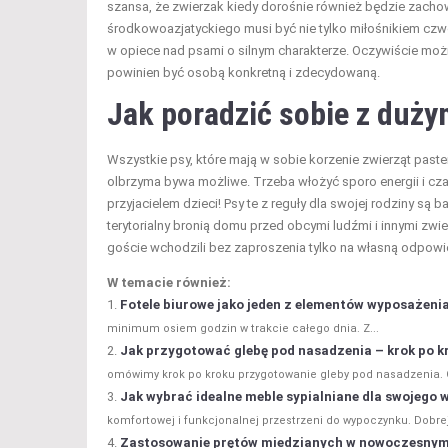
szansa, że zwierzak kiedy dorośnie również będzie zacho
środkowoazjatyckiego musi być nie tylko miłośnikiem cz
w opiece nad psami o silnym charakterze. Oczywiście moż
powinien być osobą konkretną i zdecydowaną.
Jak poradzić sobie z duży
Wszystkie psy, które mają w sobie korzenie zwierząt past
olbrzyma bywa możliwe. Trzeba włożyć sporo energii i czas
przyjacielem dzieci! Psy te z reguły dla swojej rodziny są 
terytorialny bronią domu przed obcymi ludźmi i innymi zwi
goście wchodzili bez zaproszenia tylko na własną odpowi
W temacie również:
Fotele biurowe jako jeden z elementów wyposażenia
minimum osiem godzin w trakcie całego dnia. Z...
Jak przygotować glebę pod nasadzenia – krok po k
omówimy krok po kroku przygotowanie gleby pod nasadzenia. O
Jak wybrać idealne meble sypialniane dla swojego 
komfortowej i funkcjonalnej przestrzeni do wypoczynku. Dobrej 
Zastosowanie prętów miedzianych w nowoczesnym 