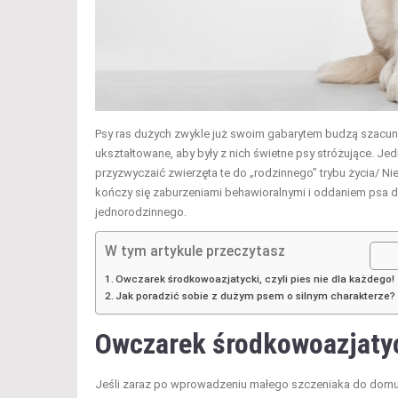
Psy ras dużych zwykle już swoim gabarytem budzą szacune
ukształtowane, aby były z nich świetne psy stróżujące. J
przyzwyczaić zwierzęta te do „rodzinnego” trybu życia/ 
kończy się zaburzeniami behawioralnymi i oddaniem psa do
jednorodzinnego.
W tym artykule przeczytasz
Owczarek środkowoazjatycki, czyli pies nie dla każdego!
Jak poradzić sobie z dużym psem o silnym charakterze?
Owczarek środkowoazjaty
Jeśli zaraz po wprowadzeniu małego szczeniaka do domu w