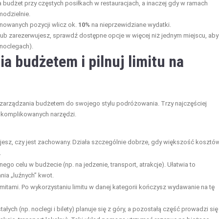
 budżet przy częstych posiłkach w restauracjach, a inaczej gdy w ramach
odzielnie.
nowanych pozycji wlicz ok.
10%
na nieprzewidziane wydatki.
ub zarezerwujesz, sprawdź dostępne opcje w więcej niż jednym miejscu, aby
 noclegach).
a budżetem i pilnuj limitu na
 zarządzania budżetem do swojego stylu podróżowania. Trzy najczęściej
skomplikowanych narzędzi.
lujesz, czy jest zachowany. Działa szczególnie dobrze, gdy większość kosztó
.
go celu w budżecie (np. na jedzenie, transport, atrakcje). Ułatwia to
ia „luźnych” kwot.
imitami. Po wykorzystaniu limitu w danej kategorii kończysz wydawanie na tę
ych (np. noclegi i bilety) planuje się z góry, a pozostałą część prowadzi się