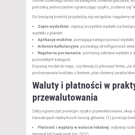
formie dziennego limitu na kategorie zmienne (jedzenie, at
potrzeby, jednocześnie ograniczając ryzyko „rozlania się”
Do bieżącej kontroli przydadzą się narzędzia i regularny ry
Zapis wydatków:
zapisuj wszystkie wydatki na bieżąco
wydatki z planem.
Aplikacje mobilne:
pomagają kategoryzować wydatki i ła
Arkusze kalkulacyjne:
pozwalają skonfigurować własne
Regularne porównania:
porównuj zebrane wydatki z d
pozostałych kategorii.
Dopasuj model do tego, czy łatwiej Ci pilnować limitu „na d
porównywania budżetu z limitem, plan dzienny zwykle łatwi
Waluty i płatności w prakt
przewalutowania
Żeby ograniczyć prowizje i ryzyko przewalutowania, skup się
transakcjach realny koszt tworzą głównie: (1) prowizje ban
Płatność i wypłaty w walucie lokalnej:
wybieraj rozli
terminal lub bankomat (np. DCC).