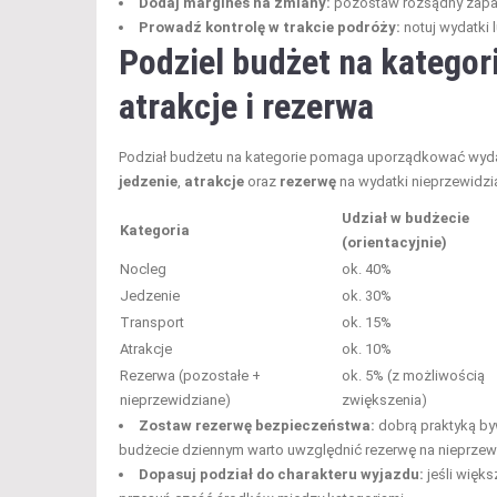
Dodaj margines na zmiany:
pozostaw rozsądny zapas 
Prowadź kontrolę w trakcie podróży:
notuj wydatki 
Podziel budżet na kategori
atrakcje i rezerwa
Podział budżetu na kategorie pomaga uporządkować wydatki
jedzenie
,
atrakcje
oraz
rezerwę
na wydatki nieprzewidzi
Udział w budżecie
Kategoria
(orientacyjnie)
Nocleg
ok. 40%
Jedzenie
ok. 30%
Transport
ok. 15%
Atrakcje
ok. 10%
Rezerwa (pozostałe +
ok. 5% (z możliwością
nieprzewidziane)
zwiększenia)
Zostaw rezerwę bezpieczeństwa:
dobrą praktyką b
budżecie dziennym warto uwzględnić rezerwę na nieprzewi
Dopasuj podział do charakteru wyjazdu:
jeśli więk