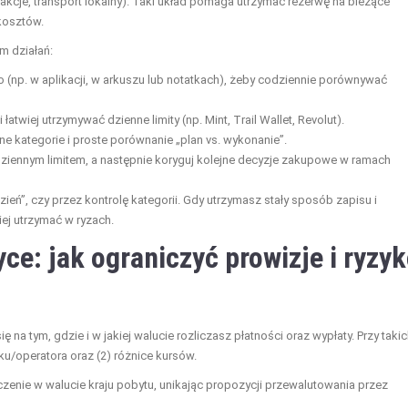
rakcje, transport lokalny). Taki układ pomaga utrzymać rezerwę na bieżące
 kosztów.
tm działań:
 (np. w aplikacji, w arkuszu lub notatkach), żeby codziennie porównywać
twiej utrzymywać dzienne limity (np. Mint, Trail Wallet, Revolut).
 kategorie i proste porównanie „plan vs. wykonanie”.
ziennym limitem, a następnie koryguj kolejne decyzje zakupowe w ramach
zień”, czy przez kontrolę kategorii. Gdy utrzymasz stały sposób zapisu i
ej utrzymać w ryzach.
yce: jak ograniczyć prowizje i ryzy
 na tym, gdzie i w jakiej walucie rozliczasz płatności oraz wypłaty. Przy taki
ku/operatora oraz (2) różnice kursów.
czenie w walucie kraju pobytu, unikając propozycji przewalutowania przez