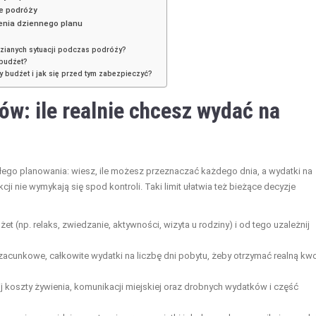
ie podróży
enia dziennego planu
zianych sytuacji podczas podróży?
 budżet?
budżet i jak się przed tym zabezpieczyć?
ów: ile realnie chcesz wydać na
ałego planowania: wiesz, ile możesz przeznaczać każdego dnia, a wydatki na
ji nie wymykają się spod kontroli. Taki limit ułatwia też bieżące decyzje
et (np. relaks, zwiedzanie, aktywności, wizyta u rodziny) i od tego uzależnij
zacunkowe, całkowite wydatki na liczbę dni pobytu, żeby otrzymać realną kw
 koszty żywienia, komunikacji miejskiej oraz drobnych wydatków i część