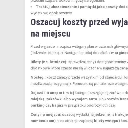
przesuń część środków między kategoriami.
Traktuj ubezpieczenie i pamiątki jako koszty dod
wydatków, obok rezerwy.
Oszacuj koszty przed wyjaz
na miejscu
Przed wyjazdem rozpisz wstępny plan w czterech głównyc
(jedzenie i atrakcje). Następnie dodaj do całości
margines
Bilety (np. lotnicze):
sprawdzaj ceny i dostępne terminy 
dodatkowe, które często nie są wliczone w najniższą cen
Noclegi:
koszt zależy przede wszystkim od standardu i lok
możliwością rezygnacji). Pomocne są portale rezerwacyjne
Dojazd i transport:
w tej kategorii uwzględnij zarówno doj
miejską
,
taksówki
albo
wynajem auta
. Do kosztów trans
parking
czy
bagaż
w przypadku podróży lotniczej.
Ceny na miejscu:
oszacuj wydatki na
jedzenie
i
atrakcje
numbeo.com
), a na atrakcje zaplanuj
bilety wstępu
i kos