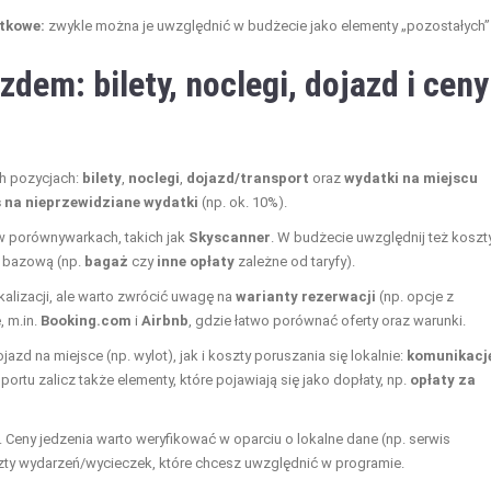
atkowe:
zwykle można je uwzględnić w budżecie jako elementy „pozostałych”
dem: bilety, noclegi, dojazd i ceny
h pozycjach:
bilety
,
noclegi
,
dojazd/transport
oraz
wydatki na miejscu
 na nieprzewidziane wydatki
(np. ok. 10%).
w porównywarkach, takich jak
Skyscanner
. W budżecie uwzględnij też koszt
ę bazową (np.
bagaż
czy
inne opłaty
zależne od taryfy).
alizacji, ale warto zwrócić uwagę na
warianty rezerwacji
(np. opcje z
, m.in.
Booking.com
i
Airbnb
, gdzie łatwo porównać oferty oraz warunki.
azd na miejsce (np. wylot), jak i koszty poruszania się lokalnie:
komunikacj
portu zalicz także elementy, które pojawiają się jako dopłaty, np.
opłaty za
. Ceny jedzenia warto weryfikować w oparciu o lokalne dane (np. serwis
zty wydarzeń/wycieczek, które chcesz uwzględnić w programie.