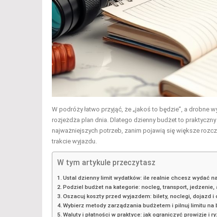
W podróży łatwo przyjąć, że „jakoś to będzie”, a drobne w
rozjeżdża plan dnia. Dlatego dzienny budżet to praktycz
najważniejszych potrzeb, zanim pojawią się większe roz
trakcie wyjazdu.
W tym artykule przeczytasz
Ustal dzienny limit wydatków: ile realnie chcesz wydać n
Podziel budżet na kategorie: nocleg, transport, jedzenie, 
Oszacuj koszty przed wyjazdem: bilety, noclegi, dojazd i
Wybierz metody zarządzania budżetem i pilnuj limitu na
Waluty i płatności w praktyce: jak ograniczyć prowizje i 