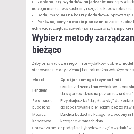
Zaplanuj styl wydatków na jedzenie:
inaczej wygląda
noclegu masz aneks kuchenny i część zakupów robisz sam
Dodaj margines na koszty dodatkowe:
oprócz zapla
Porównaj ceny na etapie planowania:
zanim kupisz l
uchwycić rozpiętość stawek (zwłaszcza przy transporcie i
Wybierz metody zarządzani
bieżąco
Żeby pilnować dziennego limitu wydatków, dobierz model
stosowane metody dziennej kontroli można wdrożyć bez 
Model
Opis i jak pomaga trzymać limit
Ustalasz dzienny limit wydatków i kontro
Per diem
da się przewidzieć na poziomie „na dzień”
Zero-based
Przypisujesz każdą „złotówkę” do konkretne
budgeting
gospodarowanie pieniędzmi bez zostawian
Metoda
Dzielisz budżet na kategorie z osobnymi l
kopertowa
kategorię w ramach dnia.
Sprawdza się też podejście hybrydowe: część wydatków stał