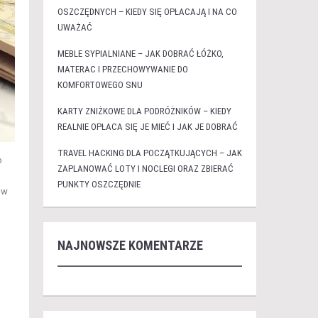
OSZCZĘDNYCH – KIEDY SIĘ OPŁACAJĄ I NA CO
UWAŻAĆ
MEBLE SYPIALNIANE – JAK DOBRAĆ ŁÓŻKO,
MATERAC I PRZECHOWYWANIE DO
KOMFORTOWEGO SNU
KARTY ZNIŻKOWE DLA PODRÓŻNIKÓW – KIEDY
REALNIE OPŁACA SIĘ JE MIEĆ I JAK JE DOBRAĆ
TRAVEL HACKING DLA POCZĄTKUJĄCYCH – JAK
o
ZAPLANOWAĆ LOTY I NOCLEGI ORAZ ZBIERAĆ
PUNKTY OSZCZĘDNIE
w
NAJNOWSZE KOMENTARZE