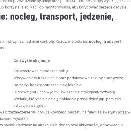
na nieprzewidziane sytuacje oraz pamiątki i drobne zakupy wynikające z dni
lub korzystaj z aplikacji do monitorowania, aby korygować bieżące decyzje.
e: nocleg, transport, jedzenie,
 i utrzymać nad nimi kontrolę. Rozdziel środki na:
nocleg
,
transport
,
ane.
Co zwykle obejmuje
Zakwaterowanie podczas pobytu.
Wyżywienie w trakcie dnia oraz podstawowe zakupy spożywcze.
Dojazdy i koszty poruszania się lokalnie.
Bilety wstępu i inne wydatki związane z atrakcjami/rozrywką.
Wydatki, których nie da się dokładnie przewidzieć (np. pamiątki i
sytuacje awaryjne).
ywa przeznaczenie
10–15%
całkowitego budżetu na fundusz awaryjny (oraz w
dziane wydatki).
szy nacisk kładziesz na atrakcje lub dodatkowe aktywności, odpowiednio