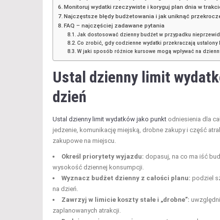
Monitoruj wydatki rzeczywiste i koryguj plan dnia w trakc
Najczęstsze błędy budżetowania i jak uniknąć przekrocz
FAQ – najczęściej zadawane pytania
Jak dostosować dzienny budżet w przypadku nieprzewid
Co zrobić, gdy codzienne wydatki przekraczają ustalony
W jaki sposób różnice kursowe mogą wpływać na dzienny 
Ustal dzienny limit wydatk
dzień
Ustal dzienny limit wydatków jako punkt
odniesienia dla c
jedzenie, komunikację miejską, drobne zakupy i część atrakc
zakupowe na miejscu.
Określ priorytety wyjazdu:
dopasuj, na co ma iść budż
wysokość dziennej konsumpcji.
Wyznacz budżet dzienny z całości planu:
podziel s
na dzień.
Zawrzyj w limicie koszty stałe i „drobne”:
uwzględnij
zaplanowanych atrakcji.