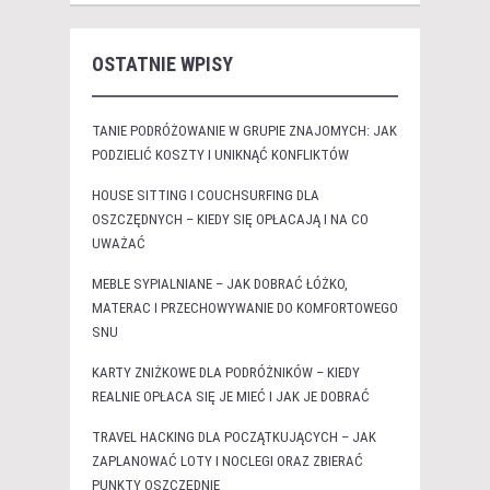
OSTATNIE WPISY
TANIE PODRÓŻOWANIE W GRUPIE ZNAJOMYCH: JAK
PODZIELIĆ KOSZTY I UNIKNĄĆ KONFLIKTÓW
HOUSE SITTING I COUCHSURFING DLA
OSZCZĘDNYCH – KIEDY SIĘ OPŁACAJĄ I NA CO
UWAŻAĆ
MEBLE SYPIALNIANE – JAK DOBRAĆ ŁÓŻKO,
MATERAC I PRZECHOWYWANIE DO KOMFORTOWEGO
SNU
KARTY ZNIŻKOWE DLA PODRÓŻNIKÓW – KIEDY
REALNIE OPŁACA SIĘ JE MIEĆ I JAK JE DOBRAĆ
TRAVEL HACKING DLA POCZĄTKUJĄCYCH – JAK
ZAPLANOWAĆ LOTY I NOCLEGI ORAZ ZBIERAĆ
PUNKTY OSZCZĘDNIE