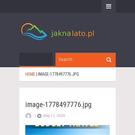
HOME
|
IMAGE-1778497776.JPG
image-1778497776.jpg
|
Maj 11, 2026