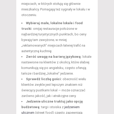
miejscach, w których stołują się głównie
mieszkańcy. Pomagają też sygnały w lokalu i w
otoczeniu.
Wybieraj małe, lokalne lokale i food
trucki:
omijaj restauracje położone w
najbardziej turystycznych punktach, bo ceny
bywają tam zawyżone; w mniej
„reklamowanych” miejscach łatwiej trafić na
autentyczną kuchnię.
Zwróć uwagę na barierę językową:
lokale
nastawione na klientów z okolicy, które słabiej
komunikują się po angielsku, często oferują
tańsze i bardziej „lokalne” jedzenie.
Sprawdź liczbę gości:
obecność wielu
klientów zwykle jest lepszym znakiem niż
świecący pustkami lokal — może oznaczać
zarówno jakość, jak i atrakcyjne ceny.
Jedzenie uliczne traktuj jako opcję
budżetową:
targi i stoiska z
jedzeniem
ulicznym
(street food) często zapewniają