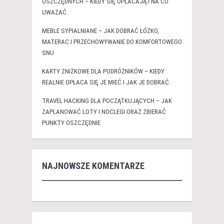
OSZCZĘDNYCH – KIEDY SIĘ OPŁACAJĄ I NA CO
UWAŻAĆ
MEBLE SYPIALNIANE – JAK DOBRAĆ ŁÓŻKO,
MATERAC I PRZECHOWYWANIE DO KOMFORTOWEGO
SNU
KARTY ZNIŻKOWE DLA PODRÓŻNIKÓW – KIEDY
REALNIE OPŁACA SIĘ JE MIEĆ I JAK JE DOBRAĆ
TRAVEL HACKING DLA POCZĄTKUJĄCYCH – JAK
ZAPLANOWAĆ LOTY I NOCLEGI ORAZ ZBIERAĆ
PUNKTY OSZCZĘDNIE
NAJNOWSZE KOMENTARZE