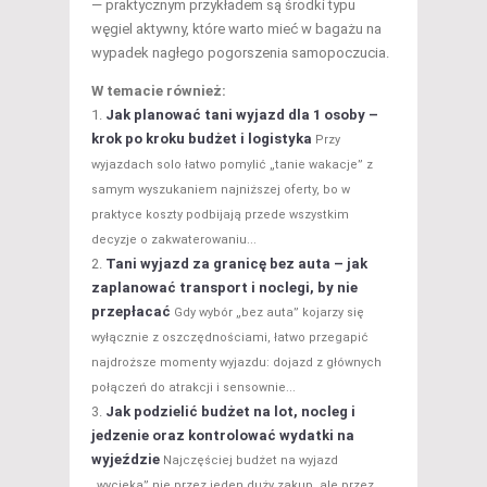
— praktycznym przykładem są środki typu
węgiel aktywny, które warto mieć w bagażu na
wypadek nagłego pogorszenia samopoczucia.
W temacie również:
Jak planować tani wyjazd dla 1 osoby –
krok po kroku budżet i logistyka
Przy
wyjazdach solo łatwo pomylić „tanie wakacje” z
samym wyszukaniem najniższej oferty, bo w
praktyce koszty podbijają przede wszystkim
decyzje o zakwaterowaniu...
Tani wyjazd za granicę bez auta – jak
zaplanować transport i noclegi, by nie
przepłacać
Gdy wybór „bez auta” kojarzy się
wyłącznie z oszczędnościami, łatwo przegapić
najdroższe momenty wyjazdu: dojazd z głównych
połączeń do atrakcji i sensownie...
Jak podzielić budżet na lot, nocleg i
jedzenie oraz kontrolować wydatki na
wyjeździe
Najczęściej budżet na wyjazd
„wycieka” nie przez jeden duży zakup, ale przez