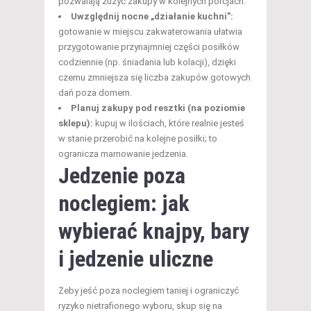
pozwalają zużyć zakupy w kolejnych porcjach.
Uwzględnij nocne „działanie kuchni”:
gotowanie w miejscu zakwaterowania ułatwia
przygotowanie przynajmniej części posiłków
codziennie (np. śniadania lub kolacji), dzięki
czemu zmniejsza się liczba zakupów gotowych
dań poza domem.
Planuj zakupy pod resztki (na poziomie
sklepu):
kupuj w ilościach, które realnie jesteś
w stanie przerobić na kolejne posiłki; to
ogranicza marnowanie jedzenia.
Jedzenie poza
noclegiem: jak
wybierać knajpy, bary
i jedzenie uliczne
Żeby jeść poza noclegiem taniej i ograniczyć
ryzyko nietrafionego wyboru, skup się na