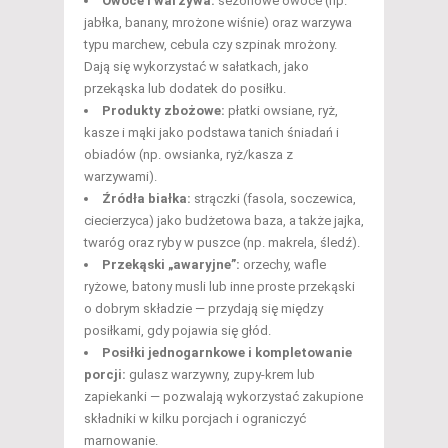
Owoce i warzywa:
sezonowe owoce (np.
jabłka, banany, mrożone wiśnie) oraz warzywa
typu marchew, cebula czy szpinak mrożony.
Dają się wykorzystać w sałatkach, jako
przekąska lub dodatek do posiłku.
Produkty zbożowe:
płatki owsiane, ryż,
kasze i mąki jako podstawa tanich śniadań i
obiadów (np. owsianka, ryż/kasza z
warzywami).
Źródła białka:
strączki (fasola, soczewica,
ciecierzyca) jako budżetowa baza, a także jajka,
twaróg oraz ryby w puszce (np. makrela, śledź).
Przekąski „awaryjne”:
orzechy, wafle
ryżowe, batony musli lub inne proste przekąski
o dobrym składzie — przydają się między
posiłkami, gdy pojawia się głód.
Posiłki jednogarnkowe i kompletowanie
porcji:
gulasz warzywny, zupy-krem lub
zapiekanki — pozwalają wykorzystać zakupione
składniki w kilku porcjach i ograniczyć
marnowanie.