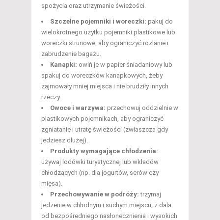
spożycia oraz utrzymanie świeżości.
Szczelne pojemniki i woreczki:
pakuj do
wielokrotnego użytku pojemniki plastikowe lub
woreczki strunowe, aby ograniczyć rozlanie i
zabrudzenie bagażu.
Kanapki:
owiń je w papier śniadaniowy lub
spakuj do woreczków kanapkowych, żeby
zajmowały mniej miejsca i nie brudziły innych
rzeczy.
Owoce i warzywa:
przechowuj oddzielnie w
plastikowych pojemnikach, aby ograniczyć
zgniatanie i utratę świeżości (zwłaszcza gdy
jedziesz dłużej).
Produkty wymagające chłodzenia:
używaj lodówki turystycznej lub wkładów
chłodzących (np. dla jogurtów, serów czy
mięsa).
Przechowywanie w podróży:
trzymaj
jedzenie w chłodnym i suchym miejscu, z dala
od bezpośredniego nasłonecznienia i wysokich