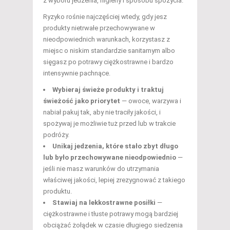
z wyboru jedzenia, higieny i sposobu spożycia.
Ryzyko rośnie najczęściej wtedy, gdy jesz
produkty nietrwałe przechowywane w
nieodpowiednich warunkach, korzystasz z
miejsc o niskim standardzie sanitarnym albo
sięgasz po potrawy ciężkostrawne i bardzo
intensywnie pachnące.
Wybieraj świeże produkty i traktuj
świeżość jako priorytet
— owoce, warzywa i
nabiał pakuj tak, aby nie traciły jakości, i
spożywaj je możliwie tuż przed lub w trakcie
podróży.
Unikaj jedzenia, które stało zbyt długo
lub było przechowywane nieodpowiednio
—
jeśli nie masz warunków do utrzymania
właściwej jakości, lepiej zrezygnować z takiego
produktu.
Stawiaj na lekkostrawne posiłki
—
ciężkostrawne i tłuste potrawy mogą bardziej
obciążać żołądek w czasie długiego siedzenia