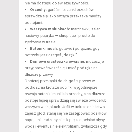
nie ma dostępu do świeżej żywności.
Orzechy:
garść mieszanki orzechów
sprawdza się jako sycąca przekąska między
postojami.
Warzywa w słupkach:
marchewki, seler
naciowy, papryka — chrupiące i proste do
zjedzenia w trasie.
Batoniki musli:
gotowe i poręczne, gdy
potrzebujesz czegoś „do ręki”.
Domowe ciasteczka owsiane:
możesz je
przygotować wcześniej i mieć pod ręką na
dłuższe przerwy.
Dobieraj przekąski do długości przerw w
podróży: na krótsze odcinki wygodniejsze
bywają batoniki musli lub orzechy, a na dłuższe
postoje lepiej sprawdzają się świeże owoce lub
warzywa w słupkach. Jeśli w trakcie dnia łatwo
zajesz głód, staraj się nie zastępować posiłków
napojami słodzonymi — lepiej uzupełniać płyny
wodą i ewentualnie elektrolitami, zwłaszcza gdy