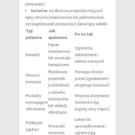
temperatur.
Sztućce:
na dłuższe przejazdy miej pod
ręką sztućce (wielorazowe lub jednorazowe),
szczególnie jeśli przewozisz dania typu sałatki.
Typ
Jak
Po co tak
jedzenia
spakować
Papier
Ogranicza
śniadaniowy
Kanapki
zabrudzenia i
lub woreczki
ułatwia transport
kanapkowe
Plastikowe
Pomaga chronić
Owoce i
pojemniki
przed zgniataniem i
warzywa
(oddzielnie)
utrzymuje świeżość
Lodówka
Produkty
Wspiera utrzymanie
turystyczna
wymagające
świeżości (np.
lub wkłady
chłodzenia
jogurty, sery, mięso)
chłodzące
Łatwe do
Przekąski
Woreczki
uporządkowania i
sypkie i
strunowe
ograniczają