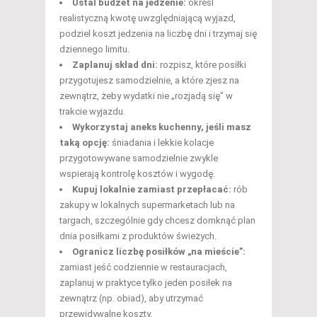
Ustal budżet na jedzenie:
określ
realistyczną kwotę uwzględniającą wyjazd,
podziel koszt jedzenia na liczbę dni i trzymaj się
dziennego limitu.
Zaplanuj skład dni:
rozpisz, które posiłki
przygotujesz samodzielnie, a które zjesz na
zewnątrz, żeby wydatki nie „rozjadą się” w
trakcie wyjazdu.
Wykorzystaj aneks kuchenny, jeśli masz
taką opcję:
śniadania i lekkie kolacje
przygotowywane samodzielnie zwykle
wspierają kontrolę kosztów i wygodę.
Kupuj lokalnie zamiast przepłacać:
rób
zakupy w lokalnych supermarketach lub na
targach, szczególnie gdy chcesz domknąć plan
dnia posiłkami z produktów świeżych.
Ogranicz liczbę posiłków „na mieście”:
zamiast jeść codziennie w restauracjach,
zaplanuj w praktyce tylko jeden posiłek na
zewnątrz (np. obiad), aby utrzymać
przewidywalne koszty.