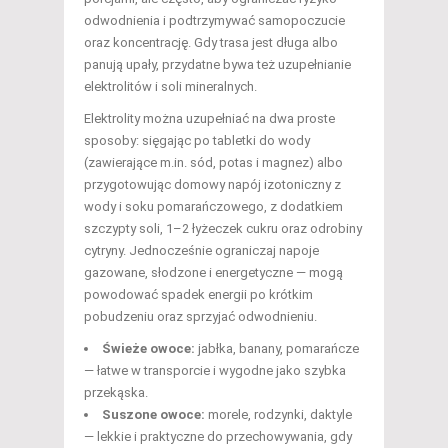
odwodnienia i podtrzymywać samopoczucie
oraz koncentrację. Gdy trasa jest długa albo
panują upały, przydatne bywa też uzupełnianie
elektrolitów i soli mineralnych.
Elektrolity można uzupełniać na dwa proste
sposoby: sięgając po tabletki do wody
(zawierające m.in. sód, potas i magnez) albo
przygotowując domowy napój izotoniczny z
wody i soku pomarańczowego, z dodatkiem
szczypty soli, 1–2 łyżeczek cukru oraz odrobiny
cytryny. Jednocześnie ograniczaj napoje
gazowane, słodzone i energetyczne — mogą
powodować spadek energii po krótkim
pobudzeniu oraz sprzyjać odwodnieniu.
Świeże owoce:
jabłka, banany, pomarańcze
— łatwe w transporcie i wygodne jako szybka
przekąska.
Suszone owoce:
morele, rodzynki, daktyle
— lekkie i praktyczne do przechowywania, gdy