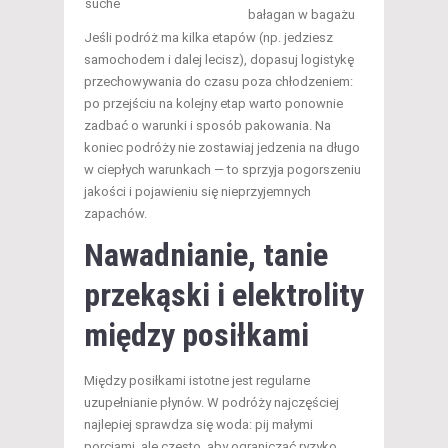
suche
bałagan w bagażu
Jeśli podróż ma kilka etapów (np. jedziesz
samochodem i dalej lecisz), dopasuj logistykę
przechowywania do czasu poza chłodzeniem:
po przejściu na kolejny etap warto ponownie
zadbać o warunki i sposób pakowania. Na
koniec podróży nie zostawiaj jedzenia na długo
w ciepłych warunkach — to sprzyja pogorszeniu
jakości i pojawieniu się nieprzyjemnych
zapachów.
Nawadnianie,
tanie
przekąski i elektrolity
między posiłkami
Między posiłkami istotne jest regularne
uzupełnianie płynów. W podróży najczęściej
najlepiej sprawdza się woda: pij małymi
porcjami, ale często, aby ograniczać ryzyko