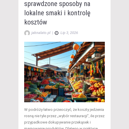
sprawdzone sposoby na
lokalne smaki i kontrolę
kosztów
jaknalato.pl
|
Lip 3, 2026
W podróży łatwo przeoczyć, że koszty jedzenia
rosną nie tyle przez „wybór restauracji”, ile przez
przypadkowe dokupywanie przekąsek i
marnowanie produktów. Dlatego w praktyce