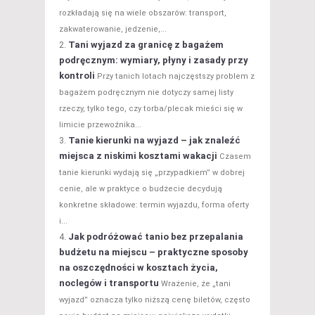
rozkładają się na wiele obszarów: transport,
zakwaterowanie, jedzenie,...
Tani wyjazd za granicę z bagażem
podręcznym: wymiary, płyny i zasady przy
kontroli
Przy tanich lotach najczęstszy problem z
bagażem podręcznym nie dotyczy samej listy
rzeczy, tylko tego, czy torba/plecak mieści się w
limicie przewoźnika...
Tanie kierunki na wyjazd – jak znaleźć
miejsca z niskimi kosztami wakacji
Czasem
tanie kierunki wydają się „przypadkiem” w dobrej
cenie, ale w praktyce o budżecie decydują
konkretne składowe: termin wyjazdu, forma oferty
i...
Jak podróżować tanio bez przepalania
budżetu na miejscu – praktyczne sposoby
na oszczędności w kosztach życia,
noclegów i transportu
Wrażenie, że „tani
wyjazd” oznacza tylko niższą cenę biletów, często