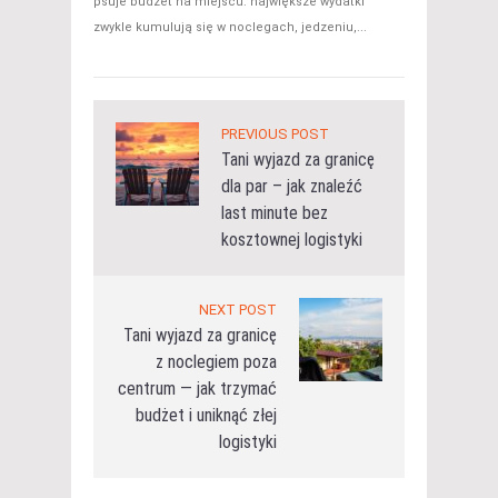
psuje budżet na miejscu: największe wydatki
zwykle kumulują się w noclegach, jedzeniu,...
PREVIOUS POST
Tani wyjazd za granicę
dla par – jak znaleźć
last minute bez
kosztownej logistyki
NEXT POST
Tani wyjazd za granicę
z noclegiem poza
centrum — jak trzymać
budżet i uniknąć złej
logistyki