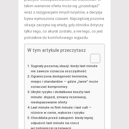
takim wariancie oferta może się „przestrajać”
wraz z rezygnacjami innych turystów, a decyzja
bywa wymuszona czasem. Najczęściej pozorna
okazja zaczyna się wtedy, gdy obniżka dotyczy
tylko tego, co akurat zostało, a nie tego, co jest
potrzebne do komfortowego wyjazdu.
W tym artykule przeczytasz
Sygnały pozornej okazji: kiedy last minute
nie zawsze oznacza oszczędność
Ograniczona dostępność terminów,
miejsc i standardów — gdzie „tanie” może
oznaczać kompromisy
Ukryte ryzyko i dodatkowe koszty last
minute: dojazd, zmiany rezerwacji,
niedopasowanie oferty
Last minute vs first minute i last call —
różnice w cenie, wyborze i ryzyku
Checklista przed zakupem: kiedy lepiej
odpuścić last minute na rzecz
wcześniejszej rezerwacji