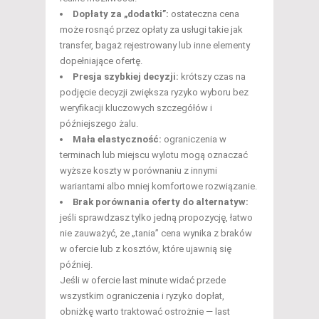
Dopłaty za „dodatki”:
ostateczna cena
może rosnąć przez opłaty za usługi takie jak
transfer, bagaż rejestrowany lub inne elementy
dopełniające ofertę.
Presja szybkiej decyzji:
krótszy czas na
podjęcie decyzji zwiększa ryzyko wyboru bez
weryfikacji kluczowych szczegółów i
późniejszego żalu.
Mała elastyczność:
ograniczenia w
terminach lub miejscu wylotu mogą oznaczać
wyższe koszty w porównaniu z innymi
wariantami albo mniej komfortowe rozwiązanie.
Brak porównania oferty do alternatyw:
jeśli sprawdzasz tylko jedną propozycję, łatwo
nie zauważyć, że „tania” cena wynika z braków
w ofercie lub z kosztów, które ujawnią się
później.
Jeśli w ofercie last minute widać przede
wszystkim ograniczenia i ryzyko dopłat,
obniżkę warto traktować ostrożnie — last