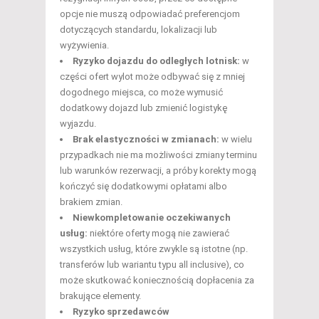
opcje nie muszą odpowiadać preferencjom
dotyczących standardu, lokalizacji lub
wyżywienia.
Ryzyko dojazdu do odległych lotnisk:
w
części ofert wylot może odbywać się z mniej
dogodnego miejsca, co może wymusić
dodatkowy dojazd lub zmienić logistykę
wyjazdu.
Brak elastyczności w zmianach:
w wielu
przypadkach nie ma możliwości zmiany terminu
lub warunków rezerwacji, a próby korekty mogą
kończyć się dodatkowymi opłatami albo
brakiem zmian.
Niewkompletowanie oczekiwanych
usług:
niektóre oferty mogą nie zawierać
wszystkich usług, które zwykle są istotne (np.
transferów lub wariantu typu all inclusive), co
może skutkować koniecznością dopłacenia za
brakujące elementy.
Ryzyko sprzedawców