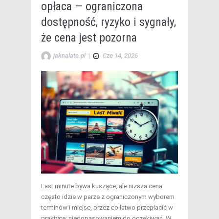
opłaca — ograniczona
dostępność, ryzyko i sygnały,
że cena jest pozorna
jaknalato.pl
|
Cze 14, 2026
Last minute bywa kuszące, ale niższa cena
często idzie w parze z ograniczonym wyborem
terminów i miejsc, przez co łatwo przepłacić w
praktyce: niedopasowaniem do oczekiwań. W