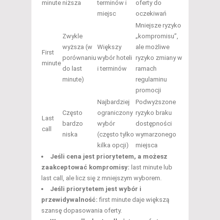
minute
niższa
terminów i
oferty do
miejsc
oczekiwań
Mniejsze ryzyko
Zwykle
„kompromisu”,
wyższa (w
Większy
ale możliwe
First
porównaniu
wybór hoteli
ryzyko zmiany w
minute
do last
i terminów
ramach
minute)
regulaminu
promocji
Najbardziej
Podwyższone
Często
ograniczony
ryzyko braku
Last
bardzo
wybór
dostępności
call
niska
(często tylko
wymarzonego
kilka opcji)
miejsca
Jeśli cena jest priorytetem, a możesz
zaakceptować kompromisy:
last minute lub
last call, ale licz się z mniejszym wyborem.
Jeśli priorytetem jest wybór i
przewidywalność:
first minute daje większą
szansę dopasowania oferty.