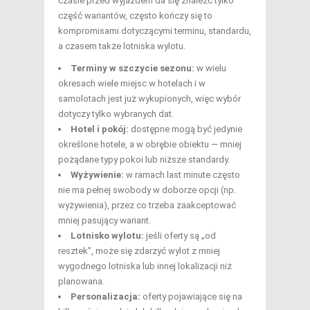
czasie przed wyjazdem da się znaleźć tylko
część wariantów, często kończy się to
kompromisami dotyczącymi terminu, standardu,
a czasem także lotniska wylotu.
Terminy w szczycie sezonu:
w wielu
okresach wiele miejsc w hotelach i w
samolotach jest już wykupionych, więc wybór
dotyczy tylko wybranych dat.
Hotel i pokój:
dostępne mogą być jedynie
określone hotele, a w obrębie obiektu — mniej
pożądane typy pokoi lub niższe standardy.
Wyżywienie:
w ramach last minute często
nie ma pełnej swobody w doborze opcji (np.
wyżywienia), przez co trzeba zaakceptować
mniej pasujący wariant.
Lotnisko wylotu:
jeśli oferty są „od
resztek”, może się zdarzyć wylot z mniej
wygodnego lotniska lub innej lokalizacji niż
planowana.
Personalizacja:
oferty pojawiające się na