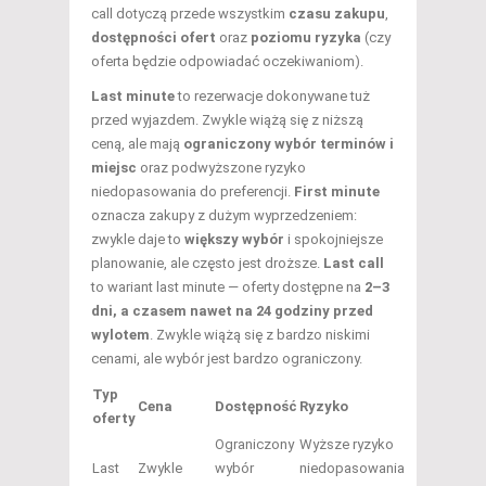
call dotyczą przede wszystkim
czasu zakupu
,
dostępności ofert
oraz
poziomu ryzyka
(czy
oferta będzie odpowiadać oczekiwaniom).
Last minute
to rezerwacje dokonywane tuż
przed wyjazdem. Zwykle wiążą się z niższą
ceną, ale mają
ograniczony wybór terminów i
miejsc
oraz podwyższone ryzyko
niedopasowania do preferencji.
First minute
oznacza zakupy z dużym wyprzedzeniem:
zwykle daje to
większy wybór
i spokojniejsze
planowanie, ale często jest droższe.
Last call
to wariant last minute — oferty dostępne na
2–3
dni, a czasem nawet na 24 godziny przed
wylotem
. Zwykle wiążą się z bardzo niskimi
cenami, ale wybór jest bardzo ograniczony.
Typ
Cena
Dostępność
Ryzyko
oferty
Ograniczony
Wyższe ryzyko
Last
Zwykle
wybór
niedopasowania