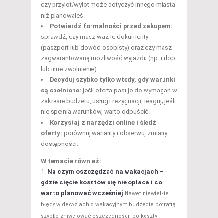
czy przylot/wylot może dotyczyć innego miasta
niż planowałeś.
Potwierdź formalności przed zakupem:
sprawdź, czy masz ważne dokumenty
(paszport lub dowód osobisty) oraz czy masz
zagwarantowaną możliwość wyjazdu (np. urlop
lub inne zwolnienie).
Decyduj szybko tylko wtedy, gdy warunki
są spełnione:
jeśli oferta pasuje do wymagań w
zakresie budżetu, usług i rezygnacji, reaguj; jeśli
nie spełnia warunków, warto odpuścić.
Korzystaj z narzędzi online i śledź
oferty:
porównuj warianty i obserwuj zmiany
dostępności.
W temacie również:
Na czym oszczędzać na wakacjach –
gdzie cięcie kosztów się nie opłaca i co
warto planować wcześniej
Nawet niewielkie
błędy w decyzjach o wakacyjnym budżecie potrafią
szybko zniwelować oszczędności, bo koszty