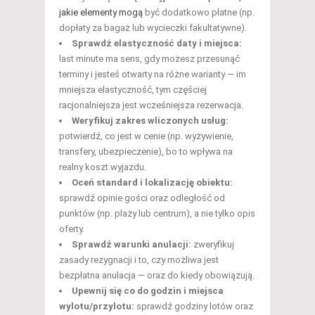
jakie elementy mogą
być dodatkowo płatne (np.
dopłaty za bagaż lub wycieczki fakultatywne).
Sprawdź elastyczność daty i miejsca:
last minute ma sens, gdy możesz przesunąć
terminy i jesteś otwarty na różne warianty — im
mniejsza elastyczność, tym częściej
racjonalniejsza jest wcześniejsza rezerwacja.
Weryfikuj zakres wliczonych usług:
potwierdź, co jest w cenie (np. wyżywienie,
transfery, ubezpieczenie), bo to wpływa na
realny koszt wyjazdu.
Oceń standard i lokalizację obiektu:
sprawdź opinie gości oraz odległość od
punktów (np. plaży lub centrum), a nie tylko opis
oferty.
Sprawdź warunki anulacji:
zweryfikuj
zasady rezygnacji i to, czy możliwa jest
bezpłatna anulacja — oraz do kiedy obowiązują.
Upewnij się co do godzin i miejsca
wylotu/przylotu:
sprawdź godziny lotów oraz