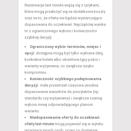
Rezerwacje last minute wiążą się z ryzykami,
które mogą przełożyć się na dodatkowe koszty
oraz na to, że oferta nie będzie wystarczająco
dopasowana do oczekiwań. Najczęściej wynika
to z ograniczonego wyboru i konieczności
szybkiej decyzji.
Ograniczony wybór terminów, miejsc i
opcji:
dostępne mogą być tylko wybrane daty,
konkretne hotele albo określone typy pokoi i
warianty wyżywienia, co zwiększa ryzyko
kompromisu.
Konieczność szybkiego podejmowania
decyzji:
mała przestrzeń czasowa utrudnia
dopasowanie warunków do priorytetów (np.
standardu czy wyżywienia) i zwiększa szansę
wyboru mniej odpowiadającego planom
wariantu.
Niedopasowanie oferty do oczekiwań:
oferty last minute
mogą pojawiać się w wyniku
rezygnacji innych osób, przez co dostępne