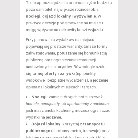
Ten etap oszczędzania przenosi ciężar budżetu
poza sam bilet: największe różnice robią
noclegi
,
dojazd lokalny
i
wyżywienie
. W
praktyce decyzje podejmowane na miejscu
mogą wpływać na całkowity koszt wyjazdu.
Przy planowaniu wydatków na miejscu
pojawiają się prostsze warianty: tańsze formy
zakwaterowania, poruszanie się komunikacją
publiczną oraz ograniczanie restauracji
nastawionych na turystów. Równolegle szuka
się
taniej oferty rozrywki
(np. punkty
widokowe i bezpłatne wydarzenia), a jedzenie
opiera na lokalnych miejscach i targach.
Noclegi:
zamiast drogich hoteli rozważ
hostele
,
pensjonaty
lub
apartamenty z aneksem
;
jeśli masz aneks kuchenny, możesz ograniczać
wydatki na jedzenie.
Dojazd lokalny:
korzystaj z
transportu
publicznego
(autobusy, metro, tramwaje) oraz
biletów okresowych lub kart miejskich, które