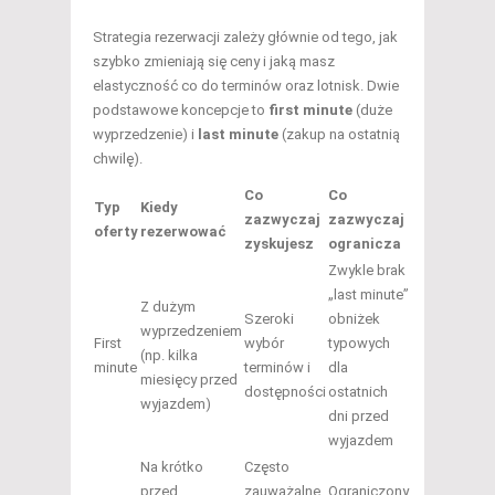
Strategia rezerwacji zależy głównie od tego, jak
szybko zmieniają się ceny i jaką masz
elastyczność co do terminów oraz lotnisk. Dwie
podstawowe koncepcje to
first minute
(duże
wyprzedzenie) i
last minute
(zakup na ostatnią
chwilę).
Co
Co
Typ
Kiedy
zazwyczaj
zazwyczaj
oferty
rezerwować
zyskujesz
ogranicza
Zwykle brak
„last minute”
Z dużym
Szeroki
obniżek
wyprzedzeniem
First
wybór
typowych
(np. kilka
minute
terminów i
dla
miesięcy przed
dostępności
ostatnich
wyjazdem)
dni przed
wyjazdem
Na krótko
Często
przed
zauważalne
Ograniczony