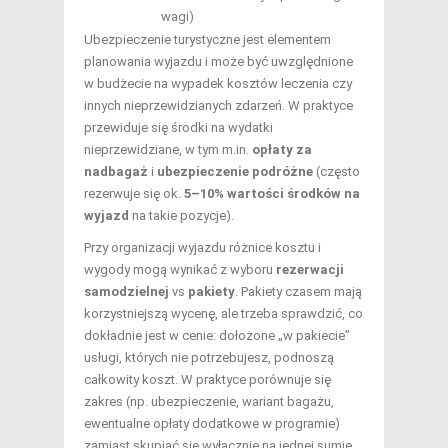
wagi)
Ubezpieczenie turystyczne jest elementem
planowania wyjazdu i może być uwzględnione
w budżecie na wypadek kosztów leczenia czy
innych nieprzewidzianych zdarzeń. W praktyce
przewiduje się środki na wydatki
nieprzewidziane, w tym m.in.
opłaty za
nadbagaż
i
ubezpieczenie podróżne
(często
rezerwuje się ok.
5–10% wartości środków na
wyjazd
na takie pozycje).
Przy organizacji wyjazdu różnice kosztu i
wygody mogą wynikać z wyboru
rezerwacji
samodzielnej
vs
pakiety
. Pakiety czasem mają
korzystniejszą wycenę, ale trzeba sprawdzić, co
dokładnie jest w cenie: dołożone „w pakiecie”
usługi, których nie potrzebujesz, podnoszą
całkowity koszt. W praktyce porównuje się
zakres (np. ubezpieczenie, wariant bagażu,
ewentualne opłaty dodatkowe w programie)
zamiast skupiać się wyłącznie na jednej sumie.