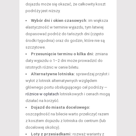
dojazdu może się okazać, że całkowity koszt
podróży jest niższy.
Wybór dni i okien czasowych:
im większa
elastyczność w terminie wyjazdu, tym łatwiej
dopasować podróż do tańszych dni (często
środki tygodnia) oraz do godzin, które nie są
szczytowe.
Przesunięcie terminu o kilka dni:
zmiana
daty wyjazdu o 1–2 dni może prowadzić do
istotnych różnic w cenie biletu.
Alternatywne lotniska:
sprawdzaj przylot i
wylot z lotnisk alternatywnych względem
głównego portu obsługującego cel podróży —
różnice w opłatach
lotniskowych i cenach mogą
działać na korzyść.
Dojazd do miasta docelowego:
oszczędność na bilecie warto przeliczyć razem
z kosztem dojazdu z lotniska do centrum (lub
docelowej okolicy).
Loty z przesiadkami:
rozważ warianty z