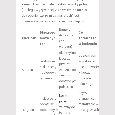
samym koszcie biletu. Zestaw
koszty pobytu
(noclegi i wyżywienie) z
kosztem dotarcia
,
aby ocenić, czy różnica „na lotach” jest
równoważona tańszym życiem na miejscu.
Koszty
Dlaczego
Co
dotarcia
Kierunek
może być
sprawdzać
(co
tani
w budżecie
wpływa)
dłuższy lub
poziom cen
krótszy
relatywnie
w wybranej
przelot
niskie ceny
miejscowości
Albania
zależnie od
noclegów i
+ koszt
sezonu i
jedzenia
dojazdu
dostępnych
lokalnego
połączeń
czy w
koszt
niskie ceny
planach są
przelotu
pobytu w
restauracje w
zależny od
Bułgaria
popularnych
turystycznych
terminu i