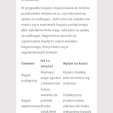
W przypadku bagażu dopasowanie do limitów
przewoźnika wpływa na to, czy naliczane są
opłaty za nadbagaż. Jeśli torba lub walizka nie
mieści się w wymiarach bagażu podręcznego
albo zabraknie limitu wagi, naliczane są opłaty
za nadbagaż. Najprostszy sposób na
ograniczenie dopłat to wybór wariantu
bagażowego, który mieści się w
regulaminowych limitach.
Na co
Element
Wpływ na koszt
uważać
Wymiary i
Ryzyko dopłaty,
Bagaż
waga zgodne
jeśli nie mieści się
podręczny
z limitami linii
w limicie
Dobór
wariantu do
Dopłaty przy
Bagaż
potrzeb
przekroczeniu
rejestrowany
(liczba
zakresu lub braku
sztuk/limit
wykupienia bagażu