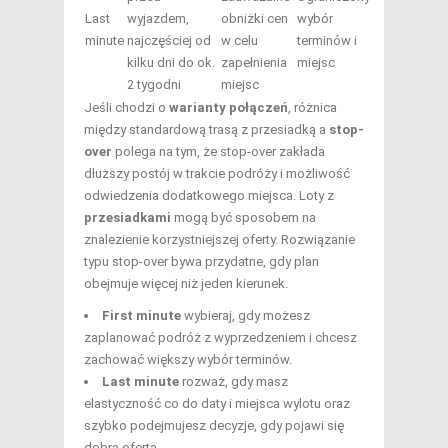
Last
wyjazdem,
obniżki cen
wybór
minute
najczęściej od
w celu
terminów i
kilku dni do ok.
zapełnienia
miejsc
2 tygodni
miejsc
Jeśli chodzi o
warianty połączeń
, różnica
między standardową trasą z przesiadką a
stop-
over
polega na tym, że stop-over zakłada
dłuższy postój w trakcie podróży i możliwość
odwiedzenia dodatkowego miejsca. Loty z
przesiadkami
mogą być sposobem na
znalezienie korzystniejszej oferty. Rozwiązanie
typu stop-over bywa przydatne, gdy plan
obejmuje więcej niż jeden kierunek.
First minute
wybieraj, gdy możesz
zaplanować podróż z wyprzedzeniem i chcesz
zachować większy wybór terminów.
Last minute
rozważ, gdy masz
elastyczność co do daty i miejsca wylotu oraz
szybko podejmujesz decyzje, gdy pojawi się
dobra oferta.