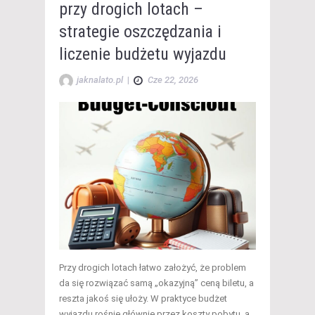
przy drogich lotach –
strategie oszczędzania i
liczenie budżetu wyjazdu
jaknalato.pl
|
Cze 22, 2026
Przy drogich lotach łatwo założyć, że problem
da się rozwiązać samą „okazyjną” ceną biletu, a
reszta jakoś się ułoży. W praktyce budżet
wyjazdu rośnie głównie przez koszty pobytu, a