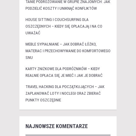
TANIE PODRÓŻOWANIE W GRUPIE ZNAJOMYCH: JAK
PODZIELIĆ KOSZTY I UNIKNĄĆ KONFLIKTÓW
HOUSE SITTING I COUCHSURFING DLA
OSZCZĘDNYCH – KIEDY SIĘ OPŁACAJĄ I NA CO
UWAŻAĆ
MEBLE SYPIALNIANE – JAK DOBRAĆ ŁÓŻKO,
MATERAC I PRZECHOWYWANIE DO KOMFORTOWEGO
SNU
KARTY ZNIŻKOWE DLA PODRÓŻNIKÓW – KIEDY
REALNIE OPŁACA SIĘ JE MIEĆ I JAK JE DOBRAĆ
TRAVEL HACKING DLA POCZĄTKUJĄCYCH – JAK
ZAPLANOWAĆ LOTY I NOCLEGI ORAZ ZBIERAĆ
PUNKTY OSZCZĘDNIE
NAJNOWSZE KOMENTARZE