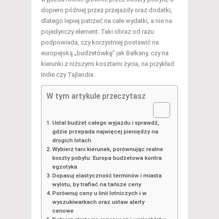
dopiero później przez przejazdy oraz dodatki,
dlatego lepiej patrzeć na całe wydatki, a nie na
pojedynczy element. Taki obraz od razu
podpowiada, czy korzystniej postawić na
europejską „budżetówkę” jak Bałkany, czy na
kierunki z niższymi kosztami życia, na przykład
Indie czy Tajlandia.
W tym artykule przeczytasz
Ustal budżet całego wyjazdu i sprawdź,
gdzie przepada najwięcej pieniędzy na
drogich lotach
Wybierz tani kierunek, porównując realne
koszty pobytu: Europa budżetowa kontra
egzotyka
Dopasuj elastyczność terminów i miasta
wylotu, by trafiać na tańsze ceny
Porównuj ceny u linii lotniczych i w
wyszukiwarkach oraz ustaw alerty
cenowe