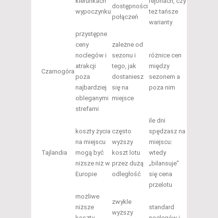
kierunkach
rejonach, czy
dostępności
wypoczynku
też tańsze
połączeń
warianty
przystępne
ceny
zależne od
noclegów i
sezonu i
różnice cen
atrakcji
tego, jak
między
Czarnogóra
poza
dostaniesz
sezonem a
najbardziej
się na
poza nim
obleganymi
miejsce
strefami
ile dni
koszty życia
często
spędzasz na
na miejscu
wyższy
miejscu:
Tajlandia
mogą być
koszt lotu
wtedy
niższe niż w
przez dużą
„bilansuje”
Europie
odległość
się cena
przelotu
możliwe
zwykle
niższe
standard
wyższy
koszty
noclegów i