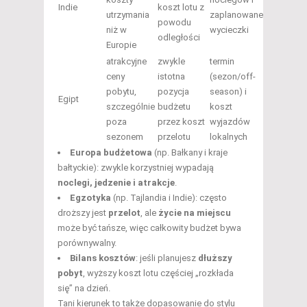
Indie
koszt lotu z
utrzymania
zaplanowane
powodu
niż w
wycieczki
odległości
Europie
atrakcyjne
zwykle
termin
ceny
istotna
(sezon/off-
pobytu,
pozycja
season) i
Egipt
szczególnie
budżetu
koszt
poza
przez koszt
wyjazdów
sezonem
przelotu
lokalnych
Europa budżetowa
(np. Bałkany i kraje
bałtyckie): zwykle korzystniej wypadają
noclegi, jedzenie i atrakcje
.
Egzotyka
(np. Tajlandia i Indie): często
droższy jest
przelot
, ale
życie na miejscu
może być tańsze, więc całkowity budżet bywa
porównywalny.
Bilans kosztów
: jeśli planujesz
dłuższy
pobyt
, wyższy koszt lotu częściej „rozkłada
się” na dzień.
Tani kierunek to także dopasowanie do stylu