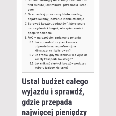
Dobierz strategię rezerwacji i wariant lotu:
first minute, last minute, przesiadki i stop-
over
Oszczędzaj poza ceną biletu: nocleg,
dojazd lokalny, jedzenie i tanie atrakcje
Sprawdź koszty „dodatków”, które psują
oszczędności: bagaż, ubezpieczenie i
opcje w pakiecie
FAQ – najczęściej zadawane pytania
Jak sprawdzić, czy tani kierunek
odpowiada moim preferencjom
klimatycznym i kulturowym?
Co zrobić, gdy tani kierunek ma wysokie
koszty transportu lokalnego?
Jak uniknąć ukrytych kosztów podczas
wyboru taniego kierunku?
Ustal budżet całego
wyjazdu i sprawdź,
gdzie przepada
najwięcej pieniędzy