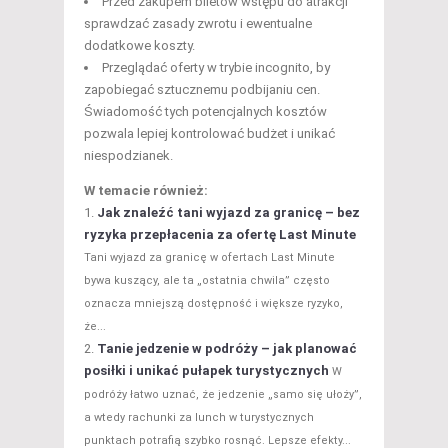
Przed zakupem biletów wstępu do atrakcji
sprawdzać zasady zwrotu i ewentualne
dodatkowe koszty.
Przeglądać oferty w trybie incognito, by
zapobiegać sztucznemu podbijaniu cen.
Świadomość tych potencjalnych kosztów
pozwala lepiej kontrolować budżet i unikać
niespodzianek.
W temacie również:
Jak znaleźć tani wyjazd za granicę – bez
ryzyka przepłacenia za ofertę Last Minute
Tani wyjazd za granicę w ofertach Last Minute
bywa kuszący, ale ta „ostatnia chwila” często
oznacza mniejszą dostępność i większe ryzyko,
że...
Tanie jedzenie w podróży – jak planować
posiłki i unikać pułapek turystycznych
W
podróży łatwo uznać, że jedzenie „samo się ułoży”,
a wtedy rachunki za lunch w turystycznych
punktach potrafią szybko rosnąć. Lepsze efekty...