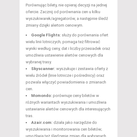
Porównując bilety, nie opieraj decyzji na jednej
ofercie. Zacznij od porównania cen u kilku
wyszukiwarek/agregatorów, a następnie śledź
zmiany dzięki alertom cenowym.
Google Flights:
służy do porównania ofert
wielu linii lotniczych; pomaga też filtrować
wyniki według ceny, dat i liczby przesiadek oraz
umożliwia ustawienie alertów cenowych dla
wybranej trasy.
Skyscanner:
wyszukuje i zestawia oferty z
wielu źródeł (linie lotnicze i pośrednicy) oraz
pozwala włączyć powiadomienia o zmianach
cen.
Momondo:
porównuje ceny biletów w
różnych wariantach wyszukiwania i umożliwia
ustawianie alertów cenowych dla interesujących
tras.
Azair.com:
działa jako narzędzie do
wyszukiwania i monitorowania cen biletów;
umożliwia też śledzenie zmian dla wybranych