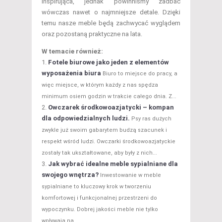
inspirująca, jednak powinniśmy zadbać
wówczas nawet o najmniejsze detale. Dzięki
temu nasze meble będą zachwycać wyglądem
oraz pozostaną praktyczne na lata.
W temacie również:
Fotele biurowe jako jeden z elementów
wyposażenia biura
Biuro to miejsce do pracy, a
więc miejsce, w którym każdy z nas spędza
minimum osiem godzin w trakcie całego dnia. Z...
Owczarek środkowoazjatycki – kompan
dla odpowiedzialnych ludzi.
Psy ras dużych
zwykle już swoim gabarytem budzą szacunek i
respekt wśród ludzi. Owczarki środkowoazjatyckie
zostały tak ukształtowane, aby były z nich...
Jak wybrać idealne meble sypialniane dla
swojego wnętrza?
Inwestowanie w meble
sypialniane to kluczowy krok w tworzeniu
komfortowej i funkcjonalnej przestrzeni do
wypoczynku. Dobrej jakości meble nie tylko
wpływają na...