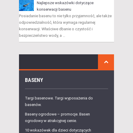
Najlepsze wskazówki dotyczące
konserwacji basenu
Posiadanie basenu to nie tylko przyjemność, ale także
odpowiedzialność, która wymaga regularnej
konserwacji. Właściwe dbanie o czystość i
bezpieczeństwo wody, a …
BASENY
Targi basenowe. Targi wyposażenia do
basenów.
Baseny ogrodowe – promocje. Basen
ogrodowy w atrakcyjnej cenie.
10 wskazówek dla dzieci dotyczących