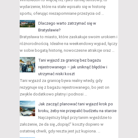
wydarzenie, które na stałe wpisało się w historię
sportu, oferując niezapomniane przeżycia od …
Dlaczego warto zatrzymać się w
Bratysławie?
Bratysława to miasto, które zaskakuje swoim urokiem i
różnorodnością. Idealne na weekendowy wypad, łączy
w sobie bogatą historię, nowoczesne atrakcje oraz …
Tani wyjazd za granicę bez bagażu
rejestrowanego – jak uniknąć błędów i
utrzymać niski koszt
Tani wyjazd za granicę bywa realny wtedy, gdy
rezygnuje się z bagażu rejestrowanego, bo jest on
zwykle dodatkowo płatny i podnosi …
Jak zacząć planować tani wyjazd krok po
kroku, żeby nie przepalić budżetu na starcie
Najczęstszy błąd przy tanim wyjeździe to
założenie, że da się „dopiąć” koszty dopiero w
ostatniej chwili, gdy reszta jest już kupiona. …