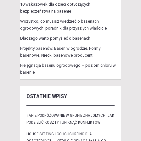
10 wskazówek dla dzieci dotyczących
bezpieczeństwa na basenie
Wszystko, co musisz wiedzieć o basenach
ogrodowych: poradnik dla przyszłych właścicieli
Dlaczego warto pomyśleć o basenach
Projekty basenów. Basen w ogrodzie. Formy
basenowe, Niecki basenowe producent
Pielęgnacja basenu ogrodowego – poziom chloru w
basenie
OSTATNIE WPISY
TANIE PODRÓŻOWANIE W GRUPIE ZNAJOMYCH: JAK
PODZIELIĆ KOSZTY I UNIKNĄĆ KONFLIKTÓW
HOUSE SITTING I COUCHSURFING DLA
OSZCZĘDNYCH – KIEDY SIĘ OPŁACAJĄ I NA CO