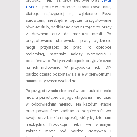
produkcji mebli są płyty meblowe oraz
płyta
OSB
. Są proste w obróbce i stosunkowo tanie,
dlatego najczęściej są wybierane. Poza
surowcem, niezbędne będzie przygotowanie
również śrub, podkładek oraz narzędzi to pracy
z drewnem oraz do montażu mebli. Po
przygotowaniu stanowiska pracy będziecie
mogli przystąpić do prac. Po obróbce
stolarskiej, materiały należy wzmocnić i
polakierować. Po tych zabiegach przyjdzie czas
na ich malowanie. W przypadku mebli DIY
bardzo często pozostawia się je w pierwotnym i
minimalistycznym wyglądzie.
Po przygotowaniu elementów konstrukcji mebla
można przystąpić do jego skręcenia i montażu
w odpowiednim miejscu. Na każdym etapie
prac powinniśmy zadbać o bezpieczeństwo
swoje oraz bliskich i spokój, który będzie nam
niezbędny. Produkcja mebli we własnym
zakresie może być bardzo kreatywna i