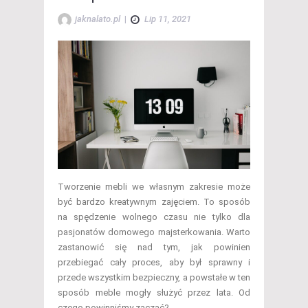
jaknalato.pl
|
Lip 11, 2021
Tworzenie mebli we własnym zakresie może
być bardzo kreatywnym zajęciem. To sposób
na spędzenie wolnego czasu nie tylko dla
pasjonatów domowego majsterkowania. Warto
zastanowić się nad tym, jak powinien
przebiegać cały proces, aby był sprawny i
przede wszystkim bezpieczny, a powstałe w ten
sposób meble mogły służyć przez lata. Od
czego powinniśmy zacząć?