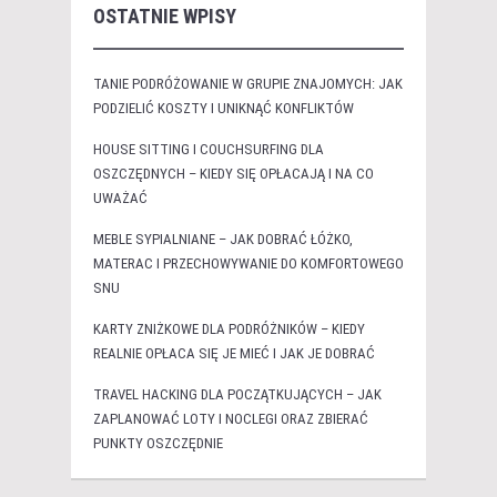
OSTATNIE WPISY
TANIE PODRÓŻOWANIE W GRUPIE ZNAJOMYCH: JAK
PODZIELIĆ KOSZTY I UNIKNĄĆ KONFLIKTÓW
HOUSE SITTING I COUCHSURFING DLA
OSZCZĘDNYCH – KIEDY SIĘ OPŁACAJĄ I NA CO
UWAŻAĆ
MEBLE SYPIALNIANE – JAK DOBRAĆ ŁÓŻKO,
MATERAC I PRZECHOWYWANIE DO KOMFORTOWEGO
SNU
KARTY ZNIŻKOWE DLA PODRÓŻNIKÓW – KIEDY
REALNIE OPŁACA SIĘ JE MIEĆ I JAK JE DOBRAĆ
TRAVEL HACKING DLA POCZĄTKUJĄCYCH – JAK
ZAPLANOWAĆ LOTY I NOCLEGI ORAZ ZBIERAĆ
PUNKTY OSZCZĘDNIE