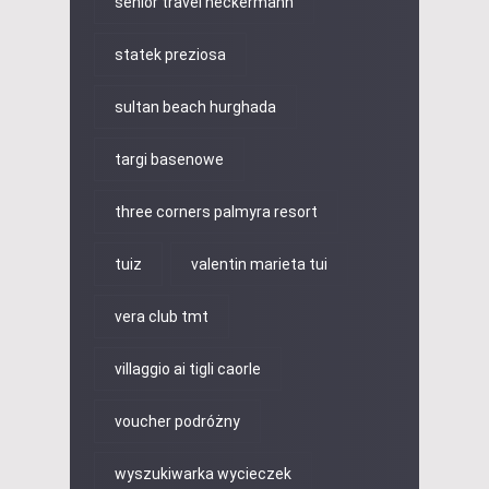
senior travel neckermann
statek preziosa
sultan beach hurghada
targi basenowe
three corners palmyra resort
tuiz
valentin marieta tui
vera club tmt
villaggio ai tigli caorle
voucher podróżny
wyszukiwarka wycieczek