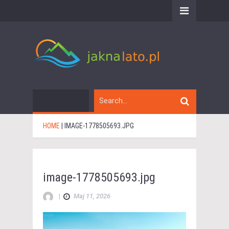
HOME
|
IMAGE-1778505693.JPG
image-1778505693.jpg
|
Maj 11, 2026