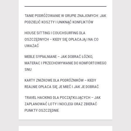
TANIE PODRÓŻOWANIE W GRUPIE ZNAJOMYCH: JAK
PODZIELIĆ KOSZTY I UNIKNĄĆ KONFLIKTÓW
HOUSE SITTING I COUCHSURFING DLA
OSZCZĘDNYCH – KIEDY SIĘ OPŁACAJĄ I NA CO
UWAŻAĆ
MEBLE SYPIALNIANE – JAK DOBRAĆ ŁÓŻKO,
MATERAC I PRZECHOWYWANIE DO KOMFORTOWEGO
SNU
KARTY ZNIŻKOWE DLA PODRÓŻNIKÓW – KIEDY
REALNIE OPŁACA SIĘ JE MIEĆ I JAK JE DOBRAĆ
TRAVEL HACKING DLA POCZĄTKUJĄCYCH – JAK
ZAPLANOWAĆ LOTY I NOCLEGI ORAZ ZBIERAĆ
PUNKTY OSZCZĘDNIE