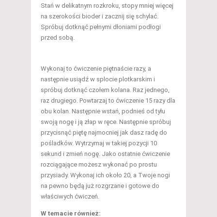
Stań w delikatnym rozkroku, stopy mniej więcej
na szerokości bioder i zacznij się schylać.
Spróbuj dotknąć pełnymi dłoniami podłogi
przed sobą.
Wykonaj to ćwiczenie piętnaście razy, a
następnie usiądź w splocie plotkarskim i
spróbuj dotknąć czołem kolana. Raz jednego,
raz drugiego. Powtarzaj to ćwiczenie 15 razy dla
obu kolan. Następnie wstań, podnieś od tyłu
swoją nogę i ją złap w ręce. Następnie spróbuj
przycisnąć piętę najmocniej jak dasz radę do
pośladków. Wytrzymaj w takiej pozycji 10
sekund i zmień nogę. Jako ostatnie ćwiczenie
rozciągające możesz wykonać po prostu
przysiady. Wykonaj ich około 20, a Twoje nogi
na pewno będą już rozgrzane i gotowe do
właściwych ćwiczeń.
W temacie również: