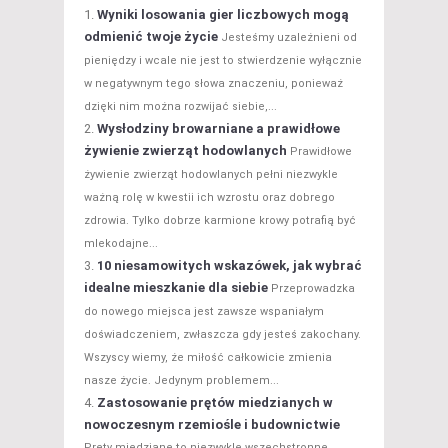
Wyniki losowania gier liczbowych mogą
odmienić twoje życie
Jesteśmy uzależnieni od
pieniędzy i wcale nie jest to stwierdzenie wyłącznie
w negatywnym tego słowa znaczeniu, ponieważ
dzięki nim można rozwijać siebie,...
Wysłodziny browarniane a prawidłowe
żywienie zwierząt hodowlanych
Prawidłowe
żywienie zwierząt hodowlanych pełni niezwykle
ważną rolę w kwestii ich wzrostu oraz dobrego
zdrowia. Tylko dobrze karmione krowy potrafią być
mlekodajne...
10 niesamowitych wskazówek, jak wybrać
idealne mieszkanie dla siebie
Przeprowadzka
do nowego miejsca jest zawsze wspaniałym
doświadczeniem, zwłaszcza gdy jesteś zakochany.
Wszyscy wiemy, że miłość całkowicie zmienia
nasze życie. Jedynym problemem...
Zastosowanie prętów miedzianych w
nowoczesnym rzemiośle i budownictwie
Pręty miedziane to niezwykle wszechstronne