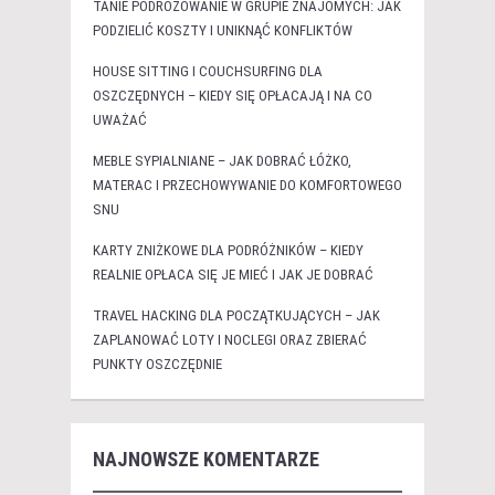
TANIE PODRÓŻOWANIE W GRUPIE ZNAJOMYCH: JAK
PODZIELIĆ KOSZTY I UNIKNĄĆ KONFLIKTÓW
HOUSE SITTING I COUCHSURFING DLA
OSZCZĘDNYCH – KIEDY SIĘ OPŁACAJĄ I NA CO
UWAŻAĆ
MEBLE SYPIALNIANE – JAK DOBRAĆ ŁÓŻKO,
MATERAC I PRZECHOWYWANIE DO KOMFORTOWEGO
SNU
KARTY ZNIŻKOWE DLA PODRÓŻNIKÓW – KIEDY
REALNIE OPŁACA SIĘ JE MIEĆ I JAK JE DOBRAĆ
TRAVEL HACKING DLA POCZĄTKUJĄCYCH – JAK
ZAPLANOWAĆ LOTY I NOCLEGI ORAZ ZBIERAĆ
PUNKTY OSZCZĘDNIE
NAJNOWSZE KOMENTARZE