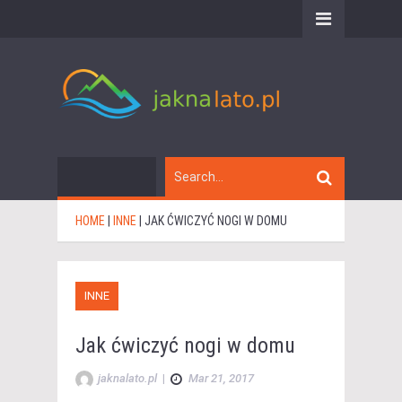
HOME
|
INNE
|
JAK ĆWICZYĆ NOGI W DOMU
INNE
Jak ćwiczyć nogi w domu
jaknalato.pl
|
Mar 21, 2017