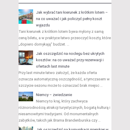
Jak wybrać tani kierunek z krótkim lotem –
na co uważać i jak policzyć pełny koszt
wyjazdu
Tani kierunek z krótkim lotem bywa mylony z samą
ceną biletu, a w praktyce łatwo przeoczyć koszty, które
„dopiero domykają” budżet. …
Jak oszczędzić na noclegu bez ukrytych
kosztów: na co uważać przy rezerwacji i
ofertach last minute
Przy last minute łatwo założyć, że każda oferta
oznacza automatyczną oszczędność, a tymczasem w
szczycie sezonu może to oznaczać brak miejsc …
Niemcy – zwiedzanie
Niemcy to kraj, który zachwyca
różnorodnością atrakcji turystycznych, bogatą kulturą i
niesamowitymi tradycjami. Od monumentalnych
zabytków, takich jak Brama Brandenburska czy …
Jak oszczędzić na komunikacji miejskiej w