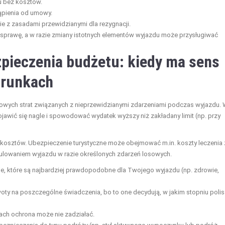
u bez kosztów.
ąpienia od umowy.
 z zasadami przewidzianymi dla rezygnacji.
sprawę, a w razie zmiany istotnych elementów wyjazdu może przysługiwać
zpieczenia budżetu: kiedy ma sens
warunkach
sowych strat związanych z nieprzewidzianymi zdarzeniami podczas wyjazdu.
awić się nagle i spowodować wydatek wyższy niż zakładany limit (np. przy
n kosztów. Ubezpieczenie turystyczne może obejmować m.in. koszty leczenia 
anulowaniem wyjazdu w razie określonych zdarzeń losowych.
je, które są najbardziej prawdopodobne dla Twojego wyjazdu (np. zdrowie,
ty na poszczególne świadczenia, bo to one decydują, w jakim stopniu polis
iach ochrona może nie zadziałać.