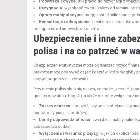
Podwyżka powyżej 8%:
prawo do rezygnacji z wyjazd
Rezygnacja:
wysokość zwrotu zależy od terminu odst
Opłaty manipulacyjne:
mogą zostać naliczone zgodnie
Konsultacje i odstąpienie:
klient może skonsultować 
odstąpienie od umowy bez kosztów.
Ubezpieczenie i inne zabe
polisa i na co patrzeć w 
Ubezpieczenie turystyczne może ograniczać ryzyko finan
praktyce może pokrywać część kosztów, które mogłyby poj
nagłym pogorszeniu zdrowia).
Przy ocenie polisy skup się na tym, co może „zepsuć” pla
granicą oraz utratę bagażu, a także ochronę związaną z 
Zakres zdarzeń:
sprawdź, czy polisa obejmuje sytuac
bagaż, rezygnacja z podróży).
Limity odpowiedzialności:
zweryfikuj maksymalne kwo
zabezpiecza budżet.
Wyłączenia i warunki:
przejrzyj, w jakich okolicznośc