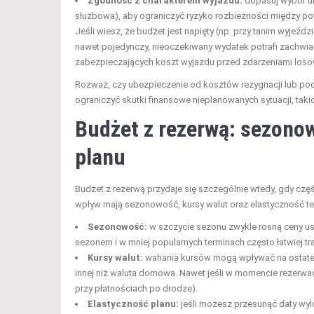
Zgodność z charakterem wyjazdu:
dopasuj wybór ub
służbowa), aby ograniczyć ryzyko rozbieżności między po
Jeśli wiesz, że budżet jest napięty (np. przy tanim wyjeź
nawet pojedynczy, nieoczekiwany wydatek potrafi zachwia
zabezpieczających koszt wyjazdu przed zdarzeniami loso
Rozważ, czy ubezpieczenie od kosztów rezygnacji lub pod
ograniczyć skutki finansowe nieplanowanych sytuacji, taki
Budżet z rezerwą: sezonow
planu
Budżet z rezerwą przydaje się szczególnie wtedy, gdy czę
wpływ mają sezonowość, kursy walut oraz elastyczność te
Sezonowość:
w szczycie sezonu zwykle rosną ceny usłu
sezonem i w mniej popularnych terminach często łatwiej tra
Kursy walut:
wahania kursów mogą wpływać na ostatecz
innej niż waluta domowa. Nawet jeśli w momencie rezerwa
przy płatnościach po drodze).
Elastyczność planu:
jeśli możesz przesunąć daty wylo