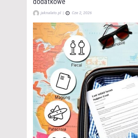
dodatkowe
jaknalato.pl
|
Cze 2, 2026