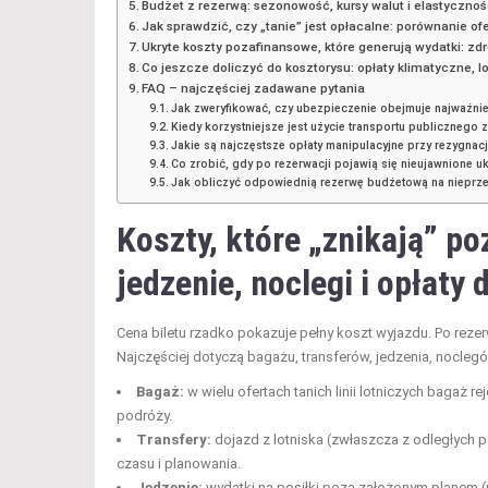
Budżet z rezerwą: sezonowość, kursy walut i elastycznoś
Jak sprawdzić, czy „tanie” jest opłacalne: porównanie ofe
Ukryte koszty pozafinansowe, które generują wydatki: zd
Co jeszcze doliczyć do kosztorysu: opłaty klimatyczne, 
FAQ – najczęściej zadawane pytania
Jak zweryfikować, czy ubezpieczenie obejmuje najważni
Kiedy korzystniejsze jest użycie transportu publicznego 
Jakie są najczęstsze opłaty manipulacyjne przy rezygnacji
Co zrobić, gdy po rezerwacji pojawią się nieujawnione uk
Jak obliczyć odpowiednią rezerwę budżetową na nieprze
Koszty, które „znikają” po
jedzenie, noclegi i opłaty
Cena biletu rzadko pokazuje pełny koszt wyjazdu. Po reze
Najczęściej dotyczą bagażu, transferów, jedzenia, nocleg
Bagaż:
w wielu ofertach tanich linii lotniczych bagaż 
podróży.
Transfery:
dojazd z lotniska (zwłaszcza z odległych 
czasu i planowania.
Jedzenie:
wydatki na posiłki poza założonym planem (