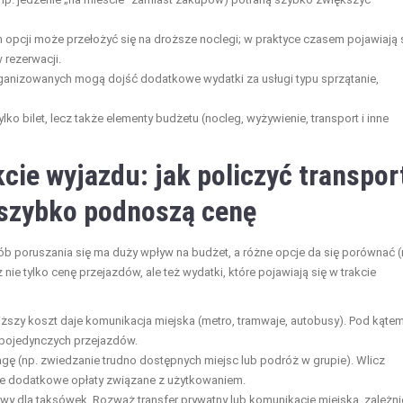
opcji może przełożyć się na droższe noclegi; w praktyce czasem pojawiają 
rezerwacji.
rganizowanych mogą dojść dodatkowe wydatki za usługi typu sprzątanie,
lko bilet, lecz także elementy budżetu (nocleg, wyżywienie, transport i inne
cie wyjazdu: jak policzyć transpor
e szybko podnoszą cenę
sób poruszania się ma duży wpływ na budżet, a różne opcje da się porównać (
nie tylko cenę przejazdów, ale też wydatki, które pojawiają się w trakcie
ższy koszt daje komunikacja miejska (metro, tramwaje, autobusy). Pod kąte
 pojedynczych przejazdów.
agę (np. zwiedzanie trudno dostępnych miejsc lub podróż w grupie). Wlicz
kże dodatkowe opłaty związane z użytkowaniem.
wy dla taksówek. Rozważ transfer prywatny lub komunikację miejską, zależni