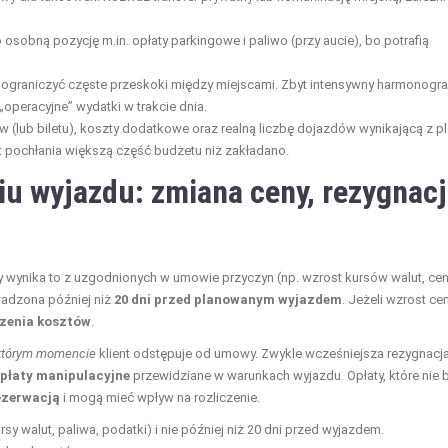
o osobną pozycję m.in. opłaty parkingowe i paliwo (przy aucie), bo potrafią
by ograniczyć częste przeskoki między miejscami. Zbyt intensywny harmonogr
peracyjne” wydatki w trakcie dnia.
w (lub biletu), koszty dodatkowe oraz realną liczbę dojazdów wynikającą z p
rt pochłania większą część budżetu niż zakładano.
iu wyjazdu: zmiana ceny, rezygnac
y wynika to z uzgodnionych w umowie przyczyn (np. wzrost kursów walut, ce
wadzona później niż
20 dni przed planowanym wyjazdem
. Jeżeli wzrost ce
zenia kosztów
.
którym momencie
klient odstępuje od umowy. Zwykle wcześniejsza rezygnacj
płaty manipulacyjne
przewidziane w warunkach wyjazdu. Opłaty, które nie b
ezerwacją
i mogą mieć wpływ na rozliczenie.
sy walut, paliwa, podatki) i nie później niż 20 dni przed wyjazdem.