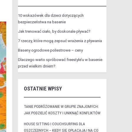
10 wskazówek dla dzieci dotyczących
bezpieczeństwa na basenie
Jak trenować ciało, by doskonale pływać?
7 rzeczy, które mogą zepsuć wrażenia z pływania
Baseny ogrodowe poliestrowe – ceny
Dlaczego warto spróbować freestyle’u w basenie
przed wielkim dniem?
OSTATNIE WPISY
TANIE PODRÓŻOWANIE W GRUPIE ZNAJOMYCH:
JAK PODZIELIĆ KOSZTY I UNIKNĄĆ KONFLIKTÓW
HOUSE SITTING I COUCHSURFING DLA
OSZCZĘDNYCH – KIEDY SIĘ OPŁACAJĄ I NA CO