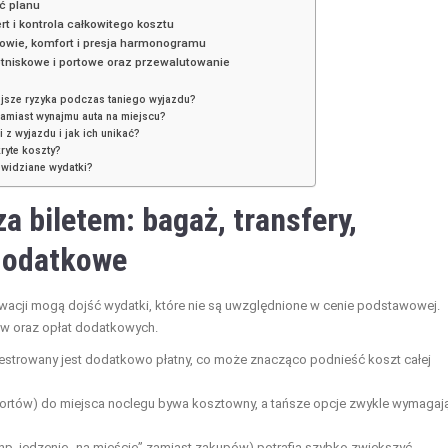
ć planu
rt i kontrola całkowitego kosztu
rowie, komfort i presja harmonogramu
lotniskowe i portowe oraz przewalutowanie
ejsze ryzyka podczas taniego wyjazdu?
zamiast wynajmu auta na miejscu?
 z wyjazdu i jak ich unikać?
ryte koszty?
widziane wydatki?
za biletem: bagaż, transfery,
 dodatkowe
rwacji mogą dojść wydatki, które nie są uwzględnione w cenie podstawowej.
ów oraz opłat dodatkowych.
rejestrowany jest dodatkowo płatny, co może znacząco podnieść koszt całej
portów) do miejsca noclegu bywa kosztowny, a tańsze opcje zwykle wymagaj
np. jedzenie „na mieście” zamiast zakupów) potrafią szybko zwiększyć