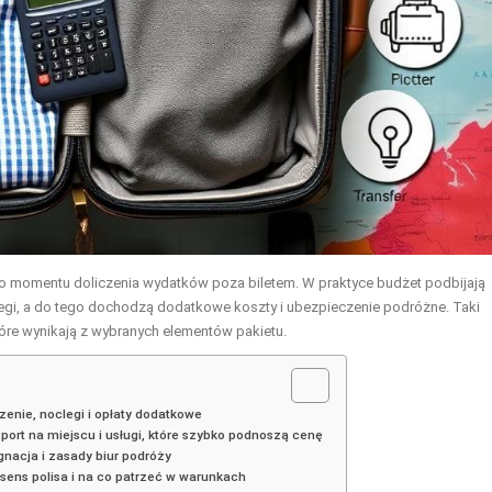
 do momentu doliczenia wydatków poza biletem. W praktyce budżet podbijają
oclegi, a do tego dochodzą dodatkowe koszty i ubezpieczenie podróżne. Taki
tóre wynikają z wybranych elementów pakietu.
dzenie, noclegi i opłaty dodatkowe
sport na miejscu i usługi, które szybko podnoszą cenę
gnacja i zasady biur podróży
sens polisa i na co patrzeć w warunkach