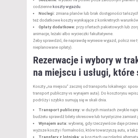
codzienne
koszty wyjazdu
.
Noclegi:
zmiana planów lub brak dostępności tańszych 
też dodatkowe koszty wynikające z konkretnych warunków 
Opłaty dodatkowe:
przy ofertach pakietowych lub zo
animacje, leżaki albo wycieczki fakultatywne.
Żeby sprawdzić, ile naprawdę wyniesie wyjazd, policz nie ty
nieplanowane opłaty).
Rezerwacje i wybory w trak
na miejscu i usługi, któr
Koszty „na miejscu” zacznij od transportu lokalnego: spo
transport publiczny vs wynajem auta). Do kosztorysu wpisz 
podróży i szybko sumują się w skali dnia.
Transport publiczny:
w dużych miastach zwykle najni
budżetu sprawdź bilety okresowe lub turystyczne zamiast
Wynajem auta:
wybieraj, gdy rzeczywiście daje przew
wyższe koszty i formalności, które towarzyszą autu, a ta
Transfery z lotniska:
w kosztach uwzględnij alternaty