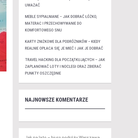
UWAŻAĆ
MEBLE SYPIALNIANE – JAK DOBRAĆ ŁÓŻKO,
MATERAC I PRZECHOWYWANIE DO
KOMFORTOWEGO SNU
KARTY ZNIŻKOWE DLA PODRÓŻNIKÓW – KIEDY
REALNIE OPŁACA SIĘ JE MIEĆ I JAK JE DOBRAĆ
TRAVEL HACKING DLA POCZĄTKUJĄCYCH – JAK
ZAPLANOWAĆ LOTY I NOCLEGI ORAZ ZBIERAĆ
PUNKTY OSZCZĘDNIE
NAJNOWSZE KOMENTARZE
Jak na lato – biuro podróży Warszawa