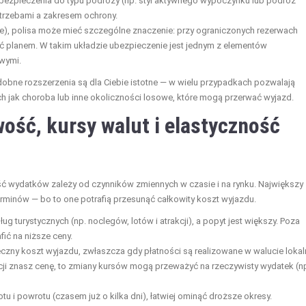
ezpieczenia do typu podróży (np. styl aktywnego wypoczynku lub podróż
trzebami a zakresem ochrony.
dzie), polisa może mieć szczególne znaczenie: przy ograniczonych rezerwach
ć planem. W takim układzie ubezpieczenie jest jednym z elementów
wymi.
obne rozszerzenia są dla Ciebie istotne — w wielu przypadkach pozwalają
ch jak choroba lub inne okoliczności losowe, które mogą przerwać wyjazd.
ość, kursy walut i elastyczność
ść wydatków zależy od czynników zmiennych w czasie i na rynku. Największy
rminów — bo to one potrafią przesunąć całkowity koszt wyjazdu.
g turystycznych (np. noclegów, lotów i atrakcji), a popyt jest większy. Poza
fić na niższe ceny.
ny koszt wyjazdu, zwłaszcza gdy płatności są realizowane w walucie lokal
cji znasz cenę, to zmiany kursów mogą przeważyć na rzeczywisty wydatek (n
tu i powrotu (czasem już o kilka dni), łatwiej ominąć droższe okresy.