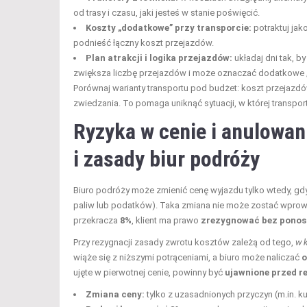
od trasy i czasu, jaki jesteś w stanie poświęcić.
Koszty „dodatkowe” przy transporcie:
potraktuj jak
podnieść łączny koszt przejazdów.
Plan atrakcji i logika przejazdów:
układaj dni tak, 
zwiększa liczbę przejazdów i może oznaczać dodatkowe „o
Porównaj warianty transportu pod budżet: koszt przejazdó
zwiedzania. To pomaga uniknąć sytuacji, w której transpo
Ryzyka w cenie i anulowan
i zasady biur podróży
Biuro podróży może zmienić cenę wyjazdu tylko wtedy, gd
paliw lub podatków). Taka zmiana nie może zostać wpro
przekracza
8%
, klient ma prawo
zrezygnować bez ponos
Przy rezygnacji zasady zwrotu kosztów zależą od tego,
w 
wiąże się z niższymi potrąceniami, a biuro może naliczać
o
ujęte w pierwotnej cenie, powinny być
ujawnione przed r
Zmiana ceny:
tylko z uzasadnionych przyczyn (m.in. kur