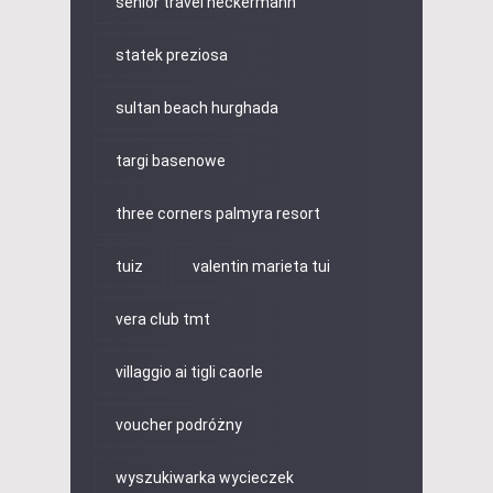
senior travel neckermann
statek preziosa
sultan beach hurghada
targi basenowe
three corners palmyra resort
tuiz
valentin marieta tui
vera club tmt
villaggio ai tigli caorle
voucher podróżny
wyszukiwarka wycieczek