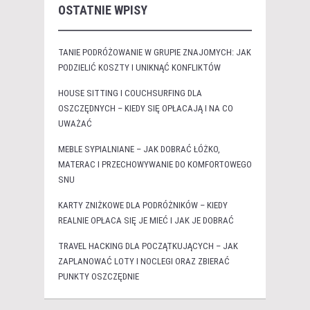
OSTATNIE WPISY
TANIE PODRÓŻOWANIE W GRUPIE ZNAJOMYCH: JAK
PODZIELIĆ KOSZTY I UNIKNĄĆ KONFLIKTÓW
HOUSE SITTING I COUCHSURFING DLA
OSZCZĘDNYCH – KIEDY SIĘ OPŁACAJĄ I NA CO
UWAŻAĆ
MEBLE SYPIALNIANE – JAK DOBRAĆ ŁÓŻKO,
MATERAC I PRZECHOWYWANIE DO KOMFORTOWEGO
SNU
KARTY ZNIŻKOWE DLA PODRÓŻNIKÓW – KIEDY
REALNIE OPŁACA SIĘ JE MIEĆ I JAK JE DOBRAĆ
TRAVEL HACKING DLA POCZĄTKUJĄCYCH – JAK
ZAPLANOWAĆ LOTY I NOCLEGI ORAZ ZBIERAĆ
PUNKTY OSZCZĘDNIE