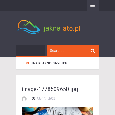
HOME
|
IMAGE-1778509650.JPG
image-1778509650.jpg
|
Maj 11, 2026