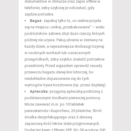
dokumentów w chmurze oraz zapis offline w
telefonie, żeby szybciej je odszukać, gdy
zajdzie potrzeba.
Bagaż:
zapakuj tylko to, co realnie przyda
się na miejscu i unikaj „przebakowania” – wielu
podróżników zabiera zbyt dużo rzeczy, których
później nie używa. Pakuj ubrania w zestawy na
każdy dzień, a najważniejsze drobiazgi trzymaj
w osobnych workach lub oznaczonych
przegródkach, żeby szybko znaleźć potrzebne
przedmioty. Przed wyjazdem sprawdź zasady
przewozu bagażu danej linii lotniczej, bo
niedokładne dopasowanie się do tych
wymogów bywa kosztowne (np. przez dopłatę).
Apteczka:
przygotuj apteczkę podróżną z
podstawowymi środkami pierwszej pomocy.
Może zawierać m.in. po 10 tabletek
paracetamolu i ibuprofenu, 20 plastrów, 50 ml
środka dezynfekującego oraz 2-dniową
zapasową ilość leków stale przyjmowanych.
Dodaj też krem z filtrem SPF 30–50 w tubce 100