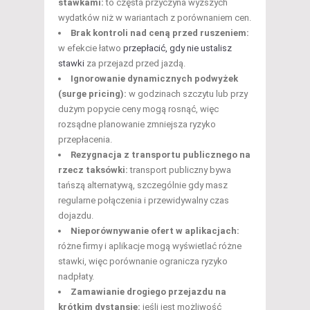
stawkami:
to częsta przyczyna wyższych
wydatków niż w wariantach z porównaniem cen.
Brak kontroli nad ceną przed ruszeniem:
w efekcie łatwo
przepłacić, gdy nie ustalisz
stawki
za przejazd przed jazdą.
Ignorowanie dynamicznych podwyżek
(surge pricing):
w godzinach szczytu lub przy
dużym popycie ceny mogą rosnąć, więc
rozsądne planowanie zmniejsza ryzyko
przepłacenia.
Rezygnacja z transportu publicznego na
rzecz taksówki:
transport publiczny bywa
tańszą alternatywą, szczególnie gdy masz
regularne połączenia i przewidywalny czas
dojazdu.
Nieporównywanie ofert w aplikacjach:
różne firmy i aplikacje mogą wyświetlać różne
stawki, więc porównanie ogranicza ryzyko
nadpłaty.
Zamawianie drogiego przejazdu na
krótkim dystansie:
jeśli jest możliwość