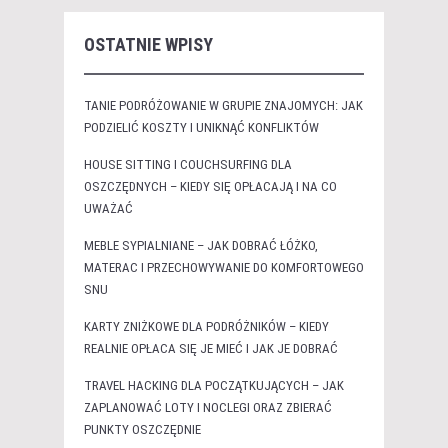
OSTATNIE WPISY
TANIE PODRÓŻOWANIE W GRUPIE ZNAJOMYCH: JAK
PODZIELIĆ KOSZTY I UNIKNĄĆ KONFLIKTÓW
HOUSE SITTING I COUCHSURFING DLA
OSZCZĘDNYCH – KIEDY SIĘ OPŁACAJĄ I NA CO
UWAŻAĆ
MEBLE SYPIALNIANE – JAK DOBRAĆ ŁÓŻKO,
MATERAC I PRZECHOWYWANIE DO KOMFORTOWEGO
SNU
KARTY ZNIŻKOWE DLA PODRÓŻNIKÓW – KIEDY
REALNIE OPŁACA SIĘ JE MIEĆ I JAK JE DOBRAĆ
TRAVEL HACKING DLA POCZĄTKUJĄCYCH – JAK
ZAPLANOWAĆ LOTY I NOCLEGI ORAZ ZBIERAĆ
PUNKTY OSZCZĘDNIE