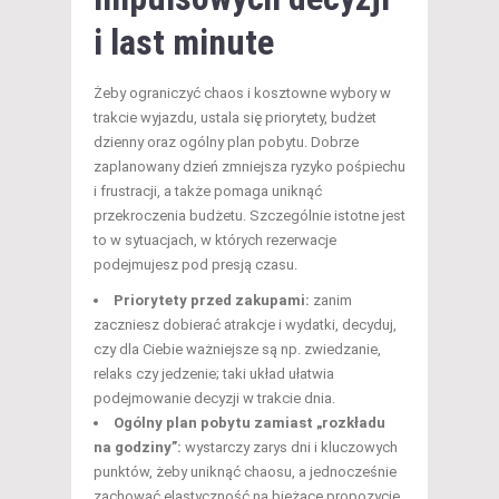
i last minute
Żeby ograniczyć chaos i kosztowne wybory w
trakcie wyjazdu, ustala się priorytety, budżet
dzienny oraz ogólny plan pobytu. Dobrze
zaplanowany dzień zmniejsza ryzyko pośpiechu
i frustracji, a także pomaga uniknąć
przekroczenia budżetu. Szczególnie istotne jest
to w sytuacjach, w których rezerwacje
podejmujesz pod presją czasu.
Priorytety przed zakupami:
zanim
zaczniesz dobierać atrakcje i wydatki, decyduj,
czy dla Ciebie ważniejsze są np. zwiedzanie,
relaks czy jedzenie; taki układ ułatwia
podejmowanie decyzji w trakcie dnia.
Ogólny plan pobytu zamiast „rozkładu
na godziny”:
wystarczy zarys dni i kluczowych
punktów, żeby uniknąć chaosu, a jednocześnie
zachować elastyczność na bieżące propozycje.