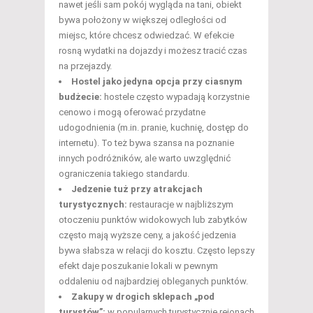
nawet jeśli sam pokój wygląda na tani, obiekt
bywa położony w większej odległości od
miejsc, które chcesz odwiedzać. W efekcie
rosną wydatki na dojazdy i możesz tracić czas
na przejazdy.
Hostel jako jedyna opcja przy ciasnym
budżecie:
hostele często wypadają korzystnie
cenowo i mogą oferować przydatne
udogodnienia (m.in. pranie, kuchnię, dostęp do
internetu). To też bywa szansa na poznanie
innych podróżników, ale warto uwzględnić
ograniczenia takiego standardu.
Jedzenie tuż przy atrakcjach
turystycznych:
restauracje w najbliższym
otoczeniu punktów widokowych lub zabytków
często mają wyższe ceny, a jakość jedzenia
bywa słabsza w relacji do kosztu. Często lepszy
efekt daje poszukanie lokali w pewnym
oddaleniu od najbardziej obleganych punktów.
Zakupy w drogich sklepach „pod
turystów”:
w popularnych turystycznie rejonach