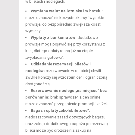
w biletach i noclegach.
Wymiana walut na lotnisku i w hotelu:
może oznaczać niekorzystne kursy i wysokie
prowizje, co bezpośrednio zwiększa koszt
wymiany.
Wypłaty z bankomatów:
dodatkowe
prowizje mogą pojawić się przy korzystaniu z
kart, dlatego opłaty rosną już na etapie
„wypłacania gotówki”.
Odkładanie rezerwacji biletów i
noclegów:
rezerwowanie w ostatniej chwili
zwykle kończy się wzrostem cen i ograniczoną
dostępnością.
Rezerwowanie noclegu „na miejscu” bez
porównania:
brak sprawdzenia cen online
może oznaczać przegapienie promocji i zniżek.
Bagaż i opłaty „okołobiletowe”:
niedoszacowanie zasad dotyczących bagażu
oraz zakup dodatkowego bagażu po rezerwacji
biletu może być droższe niż zakup na