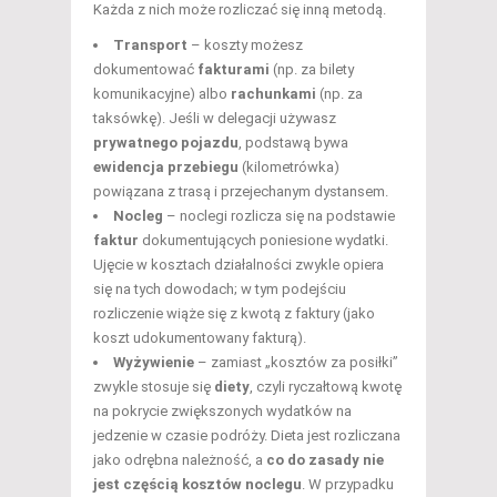
Każda z nich może rozliczać się inną metodą.
Transport
– koszty możesz
dokumentować
fakturami
(np. za bilety
komunikacyjne) albo
rachunkami
(np. za
taksówkę). Jeśli w delegacji używasz
prywatnego pojazdu
, podstawą bywa
ewidencja przebiegu
(kilometrówka)
powiązana z trasą i przejechanym dystansem.
Nocleg
– noclegi rozlicza się na podstawie
faktur
dokumentujących poniesione wydatki.
Ujęcie w kosztach działalności zwykle opiera
się na tych dowodach; w tym podejściu
rozliczenie wiąże się z kwotą z faktury (jako
koszt udokumentowany fakturą).
Wyżywienie
– zamiast „kosztów za posiłki”
zwykle stosuje się
diety
, czyli ryczałtową kwotę
na pokrycie zwiększonych wydatków na
jedzenie w czasie podróży. Dieta jest rozliczana
jako odrębna należność, a
co do zasady nie
jest częścią kosztów noclegu
. W przypadku