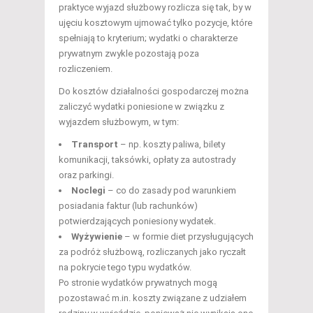
praktyce wyjazd służbowy rozlicza się tak, by w
ujęciu kosztowym ujmować tylko pozycje, które
spełniają to kryterium; wydatki o charakterze
prywatnym zwykle pozostają poza
rozliczeniem.
Do kosztów działalności gospodarczej można
zaliczyć wydatki poniesione w związku z
wyjazdem służbowym, w tym:
Transport
– np. koszty paliwa, bilety
komunikacji, taksówki, opłaty za autostrady
oraz parkingi.
Noclegi
– co do zasady pod warunkiem
posiadania faktur (lub rachunków)
potwierdzających poniesiony wydatek.
Wyżywienie
– w formie diet przysługujących
za podróż służbową, rozliczanych jako ryczałt
na pokrycie tego typu wydatków.
Po stronie wydatków prywatnych mogą
pozostawać m.in. koszty związane z udziałem