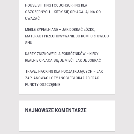
HOUSE SITTING I COUCHSURFING DLA
OSZCZĘDNYCH – KIEDY SIĘ OPŁACAJĄ I NA CO
UWAŻAĆ
MEBLE SYPIALNIANE – JAK DOBRAĆ ŁÓŻKO,
MATERAC I PRZECHOWYWANIE DO KOMFORTOWEGO
SNU
KARTY ZNIŻKOWE DLA PODRÓŻNIKÓW – KIEDY
REALNIE OPŁACA SIĘ JE MIEĆ I JAK JE DOBRAĆ
TRAVEL HACKING DLA POCZĄTKUJĄCYCH – JAK
ZAPLANOWAĆ LOTY I NOCLEGI ORAZ ZBIERAĆ
PUNKTY OSZCZĘDNIE
NAJNOWSZE KOMENTARZE