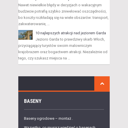
Nawet niewielkie błędy w decyzjach o wakacyjnym
budżecie potrafią szybko zniwelować oszczędności,
bo koszty rozkładają się na wiele obszarów: transport,
zakwaterowanie, …
10 najlepszych atrakcji nad jeziorem Garda
Jezioro Garda to prawdziwy skarb Włoch,
przyciągający turystów swoim malowniczym
krajobrazem oraz bogactwem atrakcji. Niezależnie od
tego, czy szukasz miejsca na …
BASENY
Baseny ogrodowe – montaż .
Wszystko, co musisz wiedzieć o basenach