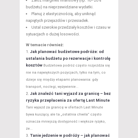
Załóż margines finansowy (np. 10–20%
budżetu) na nieprzewidziane wydatki.
Planuj z elastycznością, aby uniknąć
napiętych przejazdów i przesiadek.
Ustal szerokie przedziały kosztów i czasu w
sytuacjach o dużej losowości.
W temacie również:
Jak planować budżetowe podróże: od
ustalania budżetu po rezerwacje i kontrolę
kosztów
Budżetowa podróż często rozjeżdża się
nie na największych pozycjach, tylko na tym, co
dzieje się między etapami planowania: gdy
transport, noclegi, wyżywienie...
Jak znaleźć tani wyjazd za granicę – bez
ryzyka przepłacenia za ofertę Last Minute
Tani wyjazd za granicę w ofertach Last Minute
bywa kuszący, ale ta „ostatnia chwila” często
oznacza mniejszą dostępność i większe ryzyko,
że...
Tanie jedzenie w podróży – jak planować