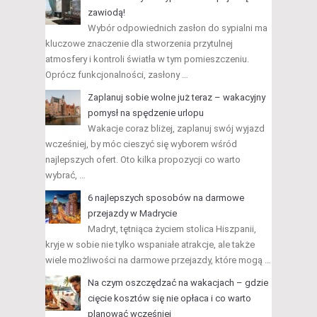
zawiodą!
Wybór odpowiednich zasłon do sypialni ma
kluczowe znaczenie dla stworzenia przytulnej
atmosfery i kontroli światła w tym pomieszczeniu.
Oprócz funkcjonalności, zasłony …
Zaplanuj sobie wolne już teraz – wakacyjny
pomysł na spędzenie urlopu
Wakacje coraz bliżej, zaplanuj swój wyjazd
wcześniej, by móc cieszyć się wyborem wśród
najlepszych ofert. Oto kilka propozycji co warto
wybrać, …
6 najlepszych sposobów na darmowe
przejazdy w Madrycie
Madryt, tętniąca życiem stolica Hiszpanii,
kryje w sobie nie tylko wspaniałe atrakcje, ale także
wiele możliwości na darmowe przejazdy, które mogą …
Na czym oszczędzać na wakacjach – gdzie
cięcie kosztów się nie opłaca i co warto
planować wcześniej