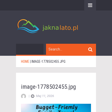
HOME
|
IMAGE-1778502455.JPG
image-1778502455.jpg
|
Maj 11, 2026