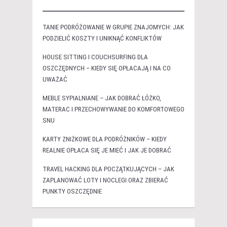
TANIE PODRÓŻOWANIE W GRUPIE ZNAJOMYCH: JAK
PODZIELIĆ KOSZTY I UNIKNĄĆ KONFLIKTÓW
HOUSE SITTING I COUCHSURFING DLA
OSZCZĘDNYCH – KIEDY SIĘ OPŁACAJĄ I NA CO
UWAŻAĆ
MEBLE SYPIALNIANE – JAK DOBRAĆ ŁÓŻKO,
MATERAC I PRZECHOWYWANIE DO KOMFORTOWEGO
SNU
KARTY ZNIŻKOWE DLA PODRÓŻNIKÓW – KIEDY
REALNIE OPŁACA SIĘ JE MIEĆ I JAK JE DOBRAĆ
TRAVEL HACKING DLA POCZĄTKUJĄCYCH – JAK
ZAPLANOWAĆ LOTY I NOCLEGI ORAZ ZBIERAĆ
PUNKTY OSZCZĘDNIE