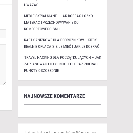
UWAŻAĆ
MEBLE SYPIALNIANE – JAK DOBRAĆ ŁÓŻKO,
MATERAC I PRZECHOWYWANIE DO
KOMFORTOWEGO SNU
KARTY ZNIŻKOWE DLA PODRÓŻNIKÓW – KIEDY
REALNIE OPŁACA SIĘ JE MIEĆ I JAK JE DOBRAĆ
TRAVEL HACKING DLA POCZĄTKUJĄCYCH – JAK
ZAPLANOWAĆ LOTY I NOCLEGI ORAZ ZBIERAĆ
PUNKTY OSZCZĘDNIE
NAJNOWSZE KOMENTARZE
Jak na lato – biuro podróży Warszawa