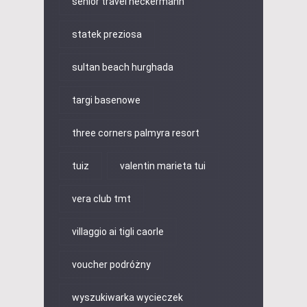
senior travel neckermann
statek preziosa
sultan beach hurghada
targi basenowe
three corners palmyra resort
tuiz
valentin marieta tui
vera club tmt
villaggio ai tigli caorle
voucher podróżny
wyszukiwarka wycieczek