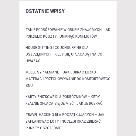
OSTATNIE WPISY
TANIE PODRÓŻOWANIE W GRUPIE ZNAJOMYCH: JAK
PODZIELIĆ KOSZTY I UNIKNĄĆ KONFLIKTÓW
HOUSE SITTING I COUCHSURFING DLA
OSZCZĘDNYCH – KIEDY SIĘ OPŁACAJĄ I NA CO
UWAŻAĆ
MEBLE SYPIALNIANE – JAK DOBRAĆ ŁÓŻKO,
MATERAC I PRZECHOWYWANIE DO KOMFORTOWEGO
SNU
KARTY ZNIŻKOWE DLA PODRÓŻNIKÓW – KIEDY
REALNIE OPŁACA SIĘ JE MIEĆ I JAK JE DOBRAĆ
TRAVEL HACKING DLA POCZĄTKUJĄCYCH – JAK
ZAPLANOWAĆ LOTY I NOCLEGI ORAZ ZBIERAĆ
PUNKTY OSZCZĘDNIE